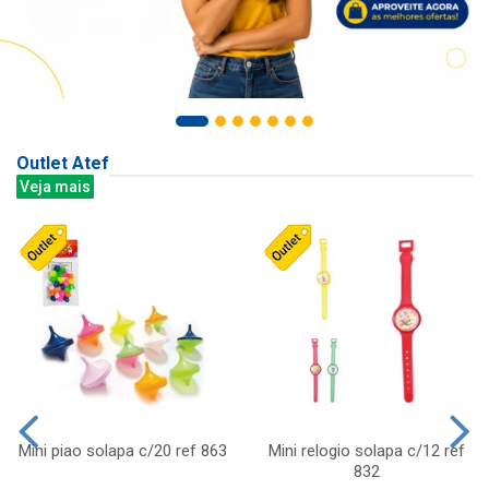
Outlet Atef
Veja mais
Mini piao solapa c/20 ref 863
Mini relogio solapa c/12 ref
832