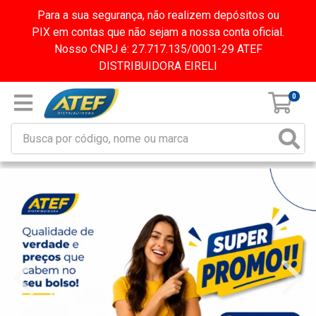
Para a sua segurança, não realizem depósitos ou
PIX em contas que não sejam a nossa conta oficial.
Nosso CNPJ é: 27.717.135/0001-29 ATEF
DISTRIBUIDORA EIRELI
0