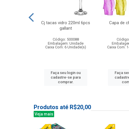
 vidro 23,5cm
Cj tacas vidro 220ml 6pcs
Capa de c
e petala
gallant
: 503788
Código: 500088
Código
m: Unidade
Embalagem: Unidade
Embalage
24 Unidade(s)
Caixa Com: 6 Unidade(s)
Caixa Com: 1
u login ou
Faça seu login ou
Faça seu
e-se para
cadastre-se para
cadastr
prar.
comprar.
com
Produtos até R$20,00
Veja mais