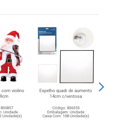
 com violino
Espelho quadr de aumento
Forro prate
39cm
14cm c/ventosa
30x1
 830857
Código: 836355
Código:
: Unidade
Embalagem: Unidade
Embalagem
2 Unidade(s)
Caixa Com: 108 Unidade(s)
Caixa Com: 14