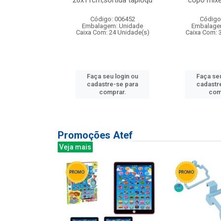
irios
26x11cm,sortida tapioqu
copo mixe
: 135177
Código: 006452
Código
m: Unidade
Embalagem: Unidade
Embalage
12 Unidade(s)
Caixa Com: 24 Unidade(s)
Caixa Com: 
u login ou
Faça seu login ou
Faça seu
e-se para
cadastre-se para
cadastr
prar.
comprar.
com
Promoções Atef
Veja mais