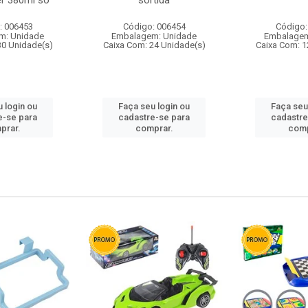
r 380ml so
sortida
: 006453
Código: 006454
Código:
m: Unidade
Embalagem: Unidade
Embalagem
30 Unidade(s)
Caixa Com: 24 Unidade(s)
Caixa Com: 1
 login ou
Faça seu login ou
Faça seu
e-se para
cadastre-se para
cadastre
prar.
comprar.
comp