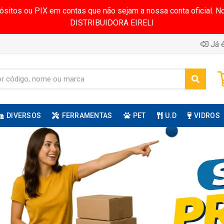
pósitos ou PIX em contas que não sejam a nossa conta oficial.
DISTRIBUIDORA EIRELI
Já é
DIVERSOS
FERRAMENTAS
PET
U.D
VIDROS