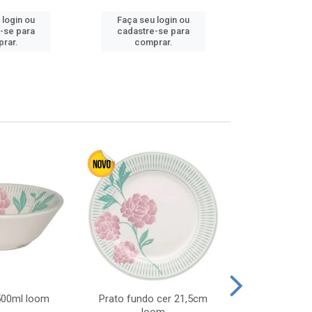
 login ou
Faça seu login ou
Faça seu 
-se para
cadastre-se para
cadastre
rar.
comprar.
comp
 500ml loom
Prato fundo cer 21,5cm
Prato raso c