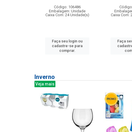
: 275814
Código: 106486
Código
m: Unidade
Embalagem: Unidade
Embalage
240 Unidade(s)
Caixa Com: 24 Unidade(s)
Caixa Com: 
u login ou
Faça seu login ou
Faça seu
e-se para
cadastre-se para
cadastr
prar.
comprar.
com
Inverno
Veja mais