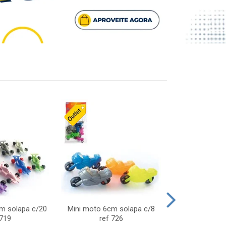
cm solapa c/20
Mini moto 6cm solapa c/8
Giro helice so
 719
ref 726
75