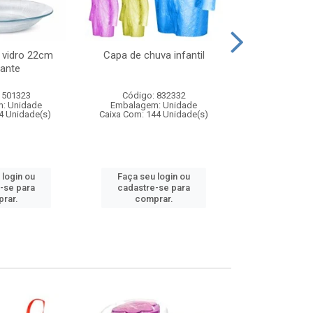
 vidro 22cm
Capa de chuva infantil
Jg prato fun
ante
diam
 501323
Código: 832332
Código:
: Unidade
Embalagem: Unidade
Embalagem
4 Unidade(s)
Caixa Com: 144 Unidade(s)
Caixa Com: 6
 login ou
Faça seu login ou
Faça seu 
-se para
cadastre-se para
cadastre
rar.
comprar.
comp