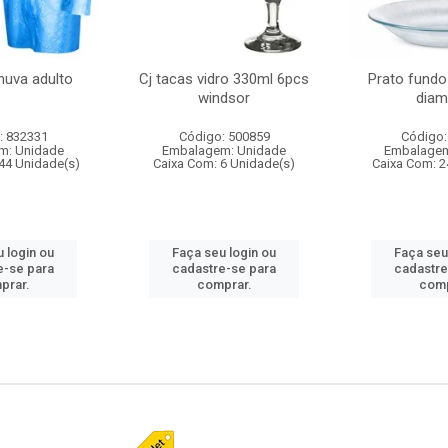
huva adulto
Cj tacas vidro 330ml 6pcs
Prato fundo
windsor
diam
: 832331
Código: 500859
Código:
m: Unidade
Embalagem: Unidade
Embalagem
44 Unidade(s)
Caixa Com: 6 Unidade(s)
Caixa Com: 2
 login ou
Faça seu login ou
Faça seu
e-se para
cadastre-se para
cadastre
prar.
comprar.
comp