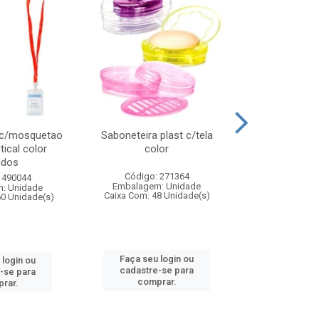
 c/mosquetao
Saboneteira plast c/tela
Prato plas
tical color
color
colo
idos
Código: 271364
Código:
 490044
Embalagem: Unidade
Embalagem
: Unidade
Caixa Com: 48 Unidade(s)
Caixa Com: 4
60 Unidade(s)
Faça seu login ou
Faça seu 
 login ou
cadastre-se para
cadastre
-se para
comprar.
comp
rar.