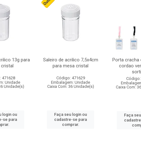
crilico 13g para
Saleiro de acrilico 7,5x4cm
Porta cracha
cristal
para mesa cristal
cordao ver
sort
: 471628
Código: 471629
Código:
m: Unidade
Embalagem: Unidade
Embalagem
36 Unidade(s)
Caixa Com: 36 Unidade(s)
Caixa Com: 3
 login ou
Faça seu login ou
Faça seu
e-se para
cadastre-se para
cadastre
prar.
comprar.
comp