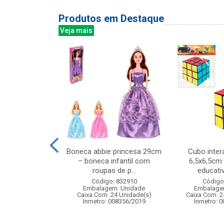
Produtos em Destaque
Veja mais
as crec crec –
Boneca abbie princesa 29cm
Cubo inter
o de cortar
– boneca infantil com
6,5x6,5cm 
os 9 pe...
roupas de p...
educativ
: 841397
Código: 832910
Código
m: Unidade
Embalagem: Unidade
Embalage
36 Unidade(s)
Caixa Com: 24 Unidade(s)
Caixa Com: 2
008780/2019
Inmetro: 008356/2019
Inmetro: 