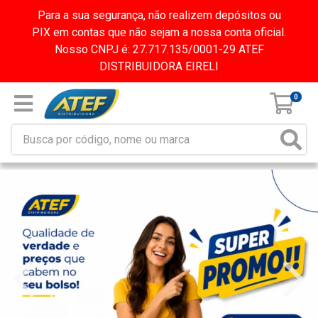
Para a sua segurança, não realizem depósitos ou
PIX em contas que não sejam a nossa conta oficial.
Nosso CNPJ é: 27.717.135/0001-29 ATEF
DISTRIBUIDORA EIRELI
0