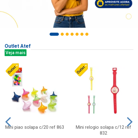
Outlet Atef
Veja mais
Mini piao solapa c/20 ref 863
Mini relogio solapa c/12 ref
832