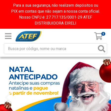
Para a sua segurança, não realizem depósitos ou
PIX em contas que não sejam a nossa conta oficial.
Nosso CNPJ é: 27.717.135/0001-29 ATEF
DISTRIBUIDORA EIRELI
0