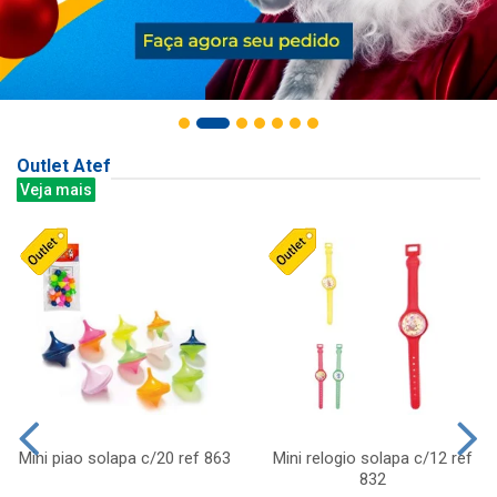
Outlet Atef
Veja mais
Mini piao solapa c/20 ref 863
Mini relogio solapa c/12 ref
832