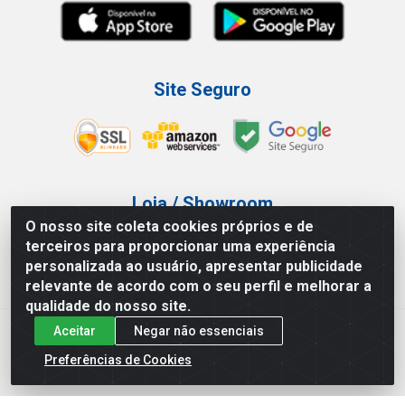
Site Seguro
Loja / Showroom
O nosso site coleta cookies próprios e de
Tel.: (11) 3227-0546
terceiros para proporcionar uma experiência
Av Vautier, 587/597 - Pari - São Paulo/SP
personalizada ao usuário, apresentar publicidade
relevante de acordo com o seu perfil e melhorar a
qualidade do nosso site.
Aceitar
Negar não essenciais
Atef Distribuidora LTDA - Av. Vautier, 585/597 - Pari - São
Paulo/SP - CEP 03.032-000 - CNPJ 27.717.135/0001-29
Preferências de Cookies