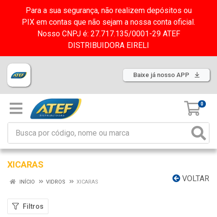
Para a sua segurança, não realizem depósitos ou
PIX em contas que não sejam a nossa conta oficial.
Nosso CNPJ é: 27.717.135/0001-29 ATEF
DISTRIBUIDORA EIRELI
Baixe já nosso APP
0
XICARAS
VOLTAR
INÍCIO
VIDROS
XICARAS
Filtros