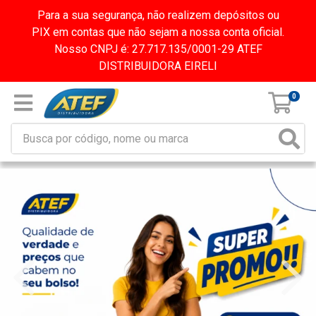
Para a sua segurança, não realizem depósitos ou
PIX em contas que não sejam a nossa conta oficial.
Nosso CNPJ é: 27.717.135/0001-29 ATEF
DISTRIBUIDORA EIRELI
0