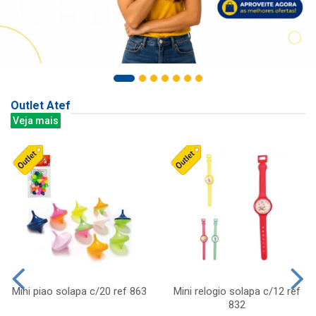
Outlet Atef
Veja mais
Mini piao solapa c/20 ref 863
Mini relogio solapa c/12 ref
832