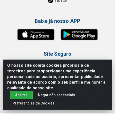
TikTok
Baixe já nosso APP
Site Seguro
O nosso site coleta cookies próprios e de
terceiros para proporcionar uma experiência
personalizada ao usuário, apresentar publicidade
relevante de acordo com o seu perfil e melhorar a
Loja / Showroom
qualidade do nosso site.
Aceitar
Negar não essenciais
Tel.: (11) 3227-0546
Av Vautier, 587/597 - Pari - São Paulo/SP
Preferências de Cookies