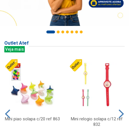
Outlet Atef
Veja mais
Mini piao solapa c/20 ref 863
Mini relogio solapa c/12 ref
832