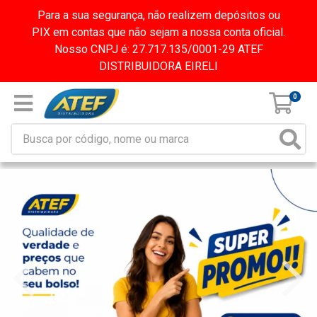
Para a sua segurança, não realizem depósitos ou
PIX em contas que não sejam a nossa conta oficial.
Nosso CNPJ é: 27.717.135/0001-29 ATEF
DISTRIBUIDORA EIRELI
0