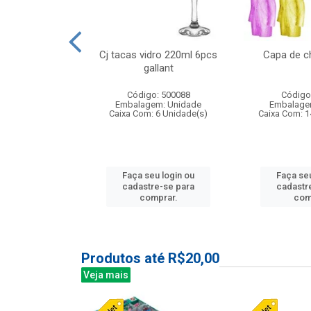
o raso 25,5cm
Cj tacas vidro 220ml 6pcs
Capa de c
e petala
gallant
: 503787
Código: 500088
Código
m: Unidade
Embalagem: Unidade
Embalage
24 Unidade(s)
Caixa Com: 6 Unidade(s)
Caixa Com: 1
u login ou
Faça seu login ou
Faça seu
e-se para
cadastre-se para
cadastr
prar.
comprar.
com
Produtos até R$20,00
Veja mais