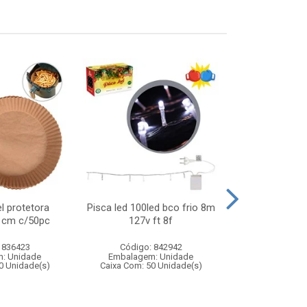
l protetora
Pisca led 100led bco frio 8m
Arvore music
21cm c/50pc
127v ft 8f
que fala)
 836423
Código: 842942
Código:
: Unidade
Embalagem: Unidade
Embalagem
0 Unidade(s)
Caixa Com: 50 Unidade(s)
Caixa Com: 3