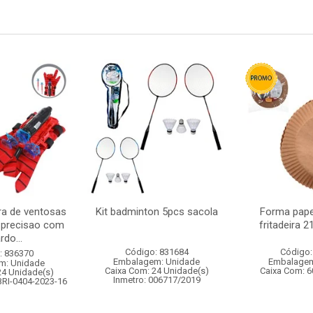
ra de ventosas
Kit badminton 5pcs sacola
Forma pape
 precisao com
fritadeira 
rdo...
Código: 831684
Código:
: 836370
Embalagem: Unidade
Embalagem
m: Unidade
Caixa Com: 24 Unidade(s)
Caixa Com: 6
24 Unidade(s)
Inmetro: 006717/2019
BRI-0404-2023-16