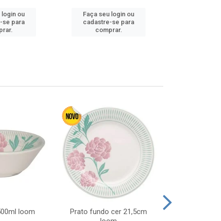
 login ou
Faça seu login ou
Faça seu 
-se para
cadastre-se para
cadastre
rar.
comprar.
comp
 500ml loom
Prato fundo cer 21,5cm
Prato raso c