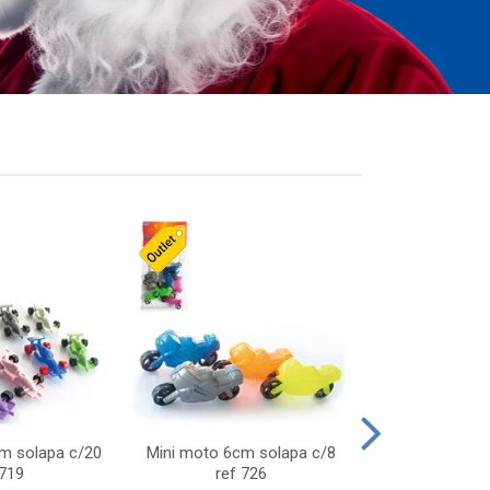
cm solapa c/20
Mini moto 6cm solapa c/8
Giro helice so
 719
ref 726
75