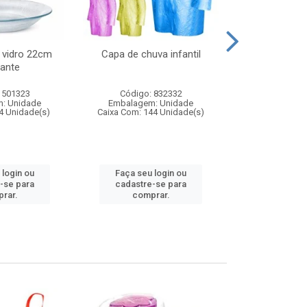
 vidro 22cm
Capa de chuva infantil
Jg prato fun
ante
diam
 501323
Código: 832332
Código:
: Unidade
Embalagem: Unidade
Embalagem
4 Unidade(s)
Caixa Com: 144 Unidade(s)
Caixa Com: 6
 login ou
Faça seu login ou
Faça seu 
-se para
cadastre-se para
cadastre
rar.
comprar.
comp