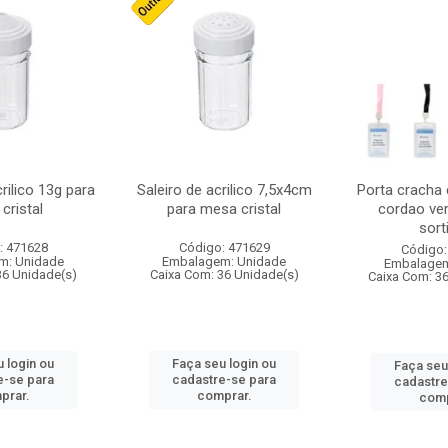
crilico 13g para
Saleiro de acrilico 7,5x4cm
Porta cracha
cristal
para mesa cristal
cordao ver
sort
: 471628
Código: 471629
Código:
m: Unidade
Embalagem: Unidade
Embalagem
36 Unidade(s)
Caixa Com: 36 Unidade(s)
Caixa Com: 3
 login ou
Faça seu login ou
Faça seu
e-se para
cadastre-se para
cadastre
prar.
comprar.
comp