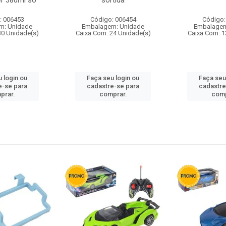
r 380ml so
sortida
: 006453
Código: 006454
Código:
m: Unidade
Embalagem: Unidade
Embalagem
30 Unidade(s)
Caixa Com: 24 Unidade(s)
Caixa Com: 1
 login ou
Faça seu login ou
Faça seu
e-se para
cadastre-se para
cadastre
prar.
comprar.
comp