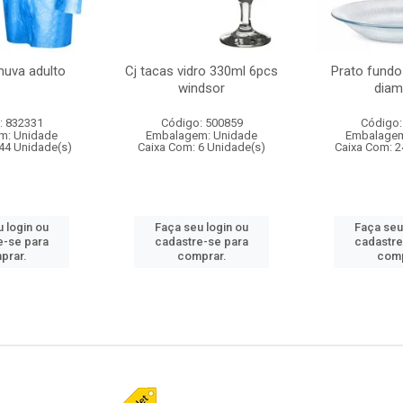
huva adulto
Cj tacas vidro 330ml 6pcs
Prato fundo
windsor
diam
: 832331
Código: 500859
Código:
m: Unidade
Embalagem: Unidade
Embalagem
44 Unidade(s)
Caixa Com: 6 Unidade(s)
Caixa Com: 2
 login ou
Faça seu login ou
Faça seu
e-se para
cadastre-se para
cadastre
prar.
comprar.
comp