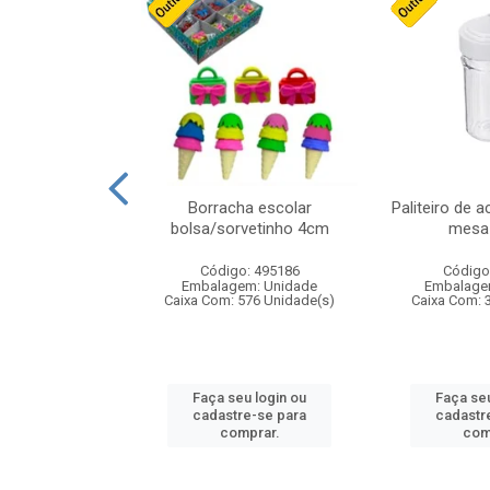
stico n.4 12cm
Borracha escolar
Paliteiro de a
bolsa/sorvetinho 4cm
mesa 
: 940550
Código: 495186
Código
m: Unidade
Embalagem: Unidade
Embalage
24 Unidade(s)
Caixa Com: 576 Unidade(s)
Caixa Com: 
u login ou
Faça seu login ou
Faça seu
e-se para
cadastre-se para
cadastr
prar.
comprar.
com