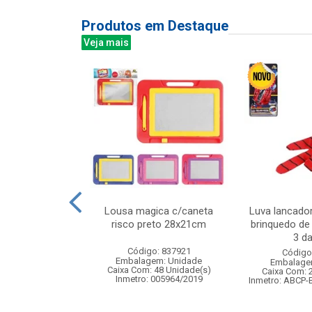
Produtos em Destaque
Veja mais
 com luminaria
Lousa magica c/caneta
Luva lancado
5x33cm
risco preto 28x21cm
brinquedo de
3 da
: 830852
Código: 837921
Código
m: Unidade
Embalagem: Unidade
Embalage
24 Unidade(s)
Caixa Com: 48 Unidade(s)
Caixa Com: 
Inmetro: 005964/2019
Inmetro: ABCP-