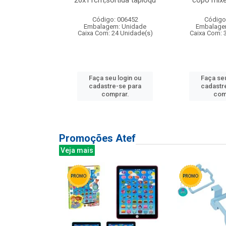
irios
26x11cm,sortida tapioqu
copo mixe
: 135177
Código: 006452
Código
m: Unidade
Embalagem: Unidade
Embalage
12 Unidade(s)
Caixa Com: 24 Unidade(s)
Caixa Com: 
u login ou
Faça seu login ou
Faça seu
e-se para
cadastre-se para
cadastr
prar.
comprar.
com
Promoções Atef
Veja mais