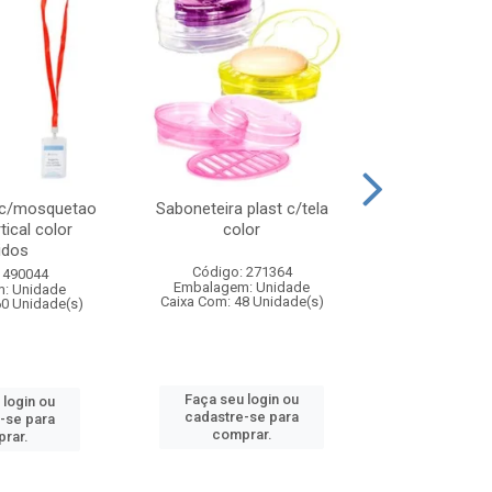
 c/mosquetao
Saboneteira plast c/tela
Prato plas
tical color
color
colo
idos
Código: 271364
Código:
 490044
Embalagem: Unidade
Embalagem
: Unidade
Caixa Com: 48 Unidade(s)
Caixa Com: 4
60 Unidade(s)
Faça seu login ou
Faça seu 
 login ou
cadastre-se para
cadastre
-se para
comprar.
comp
rar.