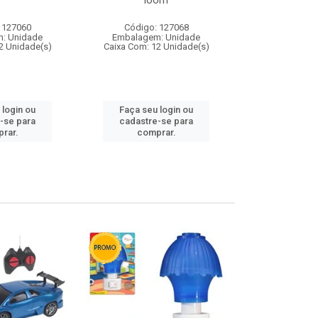
loom
 127060
Código: 127068
Código:
: Unidade
Embalagem: Unidade
Embalagem
2 Unidade(s)
Caixa Com: 12 Unidade(s)
Caixa Com: 1
 login ou
Faça seu login ou
Faça seu 
-se para
cadastre-se para
cadastre
rar.
comprar.
comp