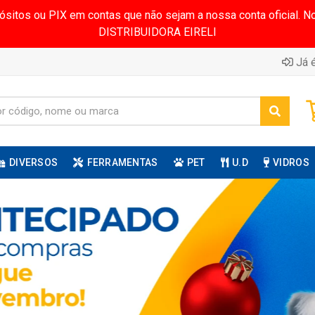
pósitos ou PIX em contas que não sejam a nossa conta oficial.
DISTRIBUIDORA EIRELI
Já é
DIVERSOS
FERRAMENTAS
PET
U.D
VIDROS