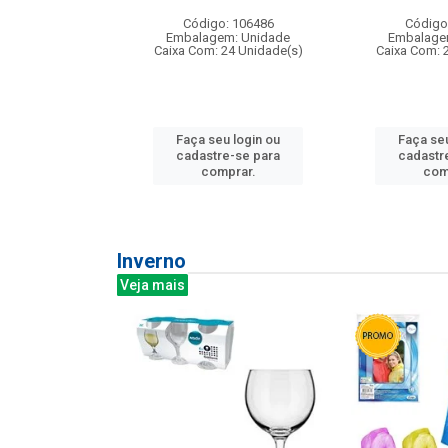
: 275814
Código: 106486
Código
m: Unidade
Embalagem: Unidade
Embalage
240 Unidade(s)
Caixa Com: 24 Unidade(s)
Caixa Com: 
u login ou
Faça seu login ou
Faça seu
e-se para
cadastre-se para
cadastr
prar.
comprar.
com
Inverno
Veja mais