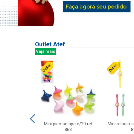
Outlet Atef
Veja mais
last c/div
Mini piao solapa c/20 ref
Mini relogio 
m ursinhos sor
863
8