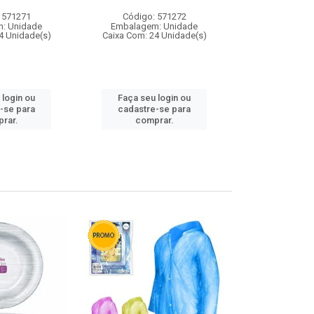
 571271
Código: 571272
Código:
: Unidade
Embalagem: Unidade
Embalagem
4 Unidade(s)
Caixa Com: 24 Unidade(s)
Caixa Com: 4
 login ou
Faça seu login ou
Faça seu 
-se para
cadastre-se para
cadastre
rar.
comprar.
comp