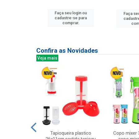
u login ou
Faça seu login ou
Faça seu
e-se para
cadastre-se para
cadastr
prar.
comprar.
com
Confira as Novidades
Veja mais
mesa cer 18cm
Tapioqueira plastico
Copo mixer 