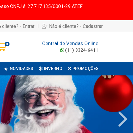
 Nosso CNPJ é: 27.717.135/0001-29 ATEF
|
 cliente? - Entrar
Não é cliente? - Cadastrar
Central de Vendas Online
0
(11) 3324-6411
NOVIDADES
INVERNO
PROMOÇÕES