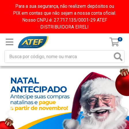
Para a sua segurança, não realizem depósitos ou
PIX em contas que não sejam a nossa conta oficial.
Nosso CNPJ é: 27.717.135/0001-29 ATEF
DISTRIBUIDORA EIRELI
0