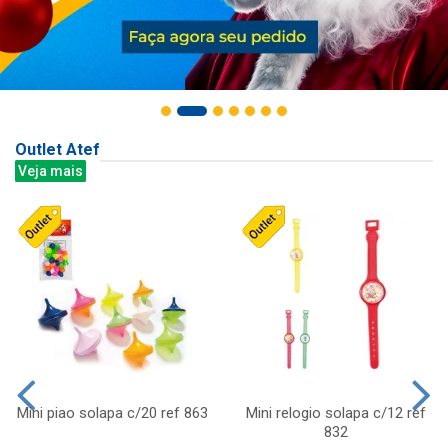
Outlet Atef
Veja mais
Mini piao solapa c/20 ref 863
Mini relogio solapa c/12 ref
832