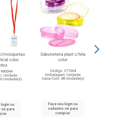
 c/mosquetao
Saboneteira plast c/tela
Prato plas
tical color
color
colo
idos
Código: 271364
Código:
 490044
Embalagem: Unidade
Embalagem
: Unidade
Caixa Com: 48 Unidade(s)
Caixa Com: 4
60 Unidade(s)
Faça seu login ou
Faça seu 
 login ou
cadastre-se para
cadastre
-se para
comprar.
comp
rar.