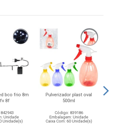
ed bco frio 8m
Pulverizador plast oval
Carro de polici
fv 8f
500ml
com controle
funco
 842943
Código: 839186
Código:
: Unidade
Embalagem: Unidade
Embalagem
0 Unidade(s)
Caixa Com: 60 Unidade(s)
Caixa Com: 2
Inmetro: 12444