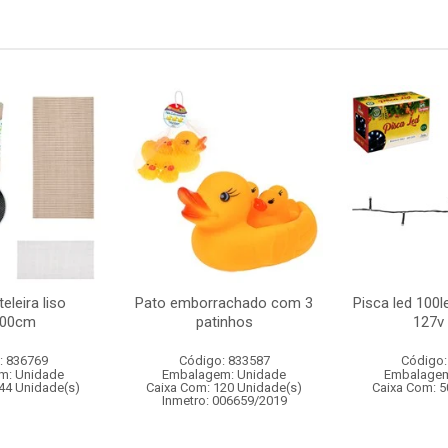
eleira liso
Pato emborrachado com 3
Pisca led 100l
100cm
patinhos
127v 
: 836769
Código: 833587
Código:
m: Unidade
Embalagem: Unidade
Embalagem
44 Unidade(s)
Caixa Com: 120 Unidade(s)
Caixa Com: 5
Inmetro: 006659/2019