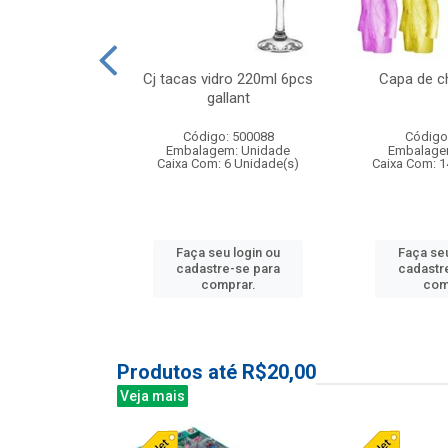
o raso 25,5cm
Cj tacas vidro 220ml 6pcs
Capa de c
e petala
gallant
: 503787
Código: 500088
Código
m: Unidade
Embalagem: Unidade
Embalage
24 Unidade(s)
Caixa Com: 6 Unidade(s)
Caixa Com: 1
u login ou
Faça seu login ou
Faça seu
e-se para
cadastre-se para
cadastr
prar.
comprar.
com
Produtos até R$20,00
Veja mais