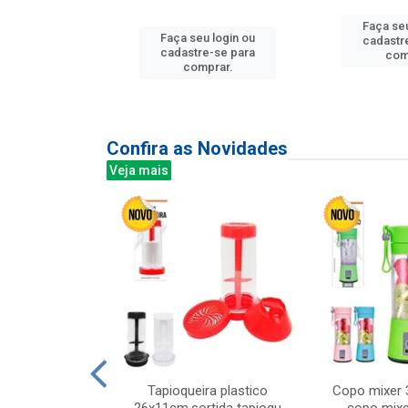
Faça seu
u login ou
Faça seu login ou
cadastr
e-se para
cadastre-se para
com
prar.
comprar.
Confira as Novidades
Veja mais
mesa cer 18cm
Tapioqueira plastico
Copo mixer 