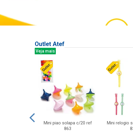
Outlet Atef
Veja mais
last c/div
Mini piao solapa c/20 ref
Mini relogio 
m ursinhos sor
863
8