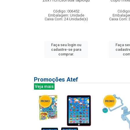
irios
26x11cm,sortida tapioqu
copo mixe
: 135177
Código: 006452
Código
m: Unidade
Embalagem: Unidade
Embalage
12 Unidade(s)
Caixa Com: 24 Unidade(s)
Caixa Com: 
u login ou
Faça seu login ou
Faça seu
e-se para
cadastre-se para
cadastr
prar.
comprar.
com
Promoções Atef
Veja mais