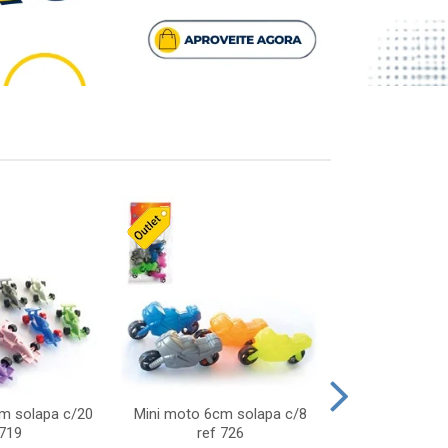
cm solapa c/20
Mini moto 6cm solapa c/8
Giro helice so
 719
ref 726
75