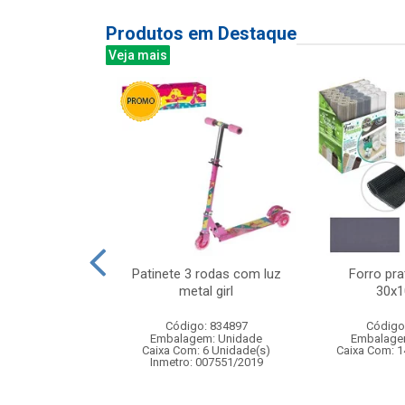
Produtos em Destaque
Veja mais
dinha c/luz e
Patinete 3 rodas com luz
Forro prat
28x17cm
metal girl
30x
: 839696
Código: 834897
Código
m: Unidade
Embalagem: Unidade
Embalage
12 Unidade(s)
Caixa Com: 6 Unidade(s)
Caixa Com: 1
006407/2019
Inmetro: 007551/2019