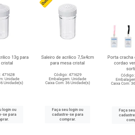
crilico 13g para
Saleiro de acrilico 7,5x4cm
Porta cracha
cristal
para mesa cristal
cordao ver
sort
: 471628
Código: 471629
Código:
m: Unidade
Embalagem: Unidade
Embalagem
36 Unidade(s)
Caixa Com: 36 Unidade(s)
Caixa Com: 3
 login ou
Faça seu login ou
Faça seu
e-se para
cadastre-se para
cadastre
prar.
comprar.
comp