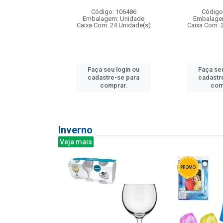
: 275814
Código: 106486
Código
m: Unidade
Embalagem: Unidade
Embalage
240 Unidade(s)
Caixa Com: 24 Unidade(s)
Caixa Com: 
u login ou
Faça seu login ou
Faça seu
e-se para
cadastre-se para
cadastr
prar.
comprar.
com
Inverno
Veja mais