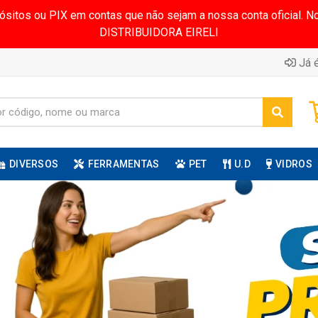
pósitos ou PIX em contas que não sejam a nossa conta oficial.
DISTRIBUIDORA EIRELI
Já é
DIVERSOS
FERRAMENTAS
PET
U.D
VIDROS