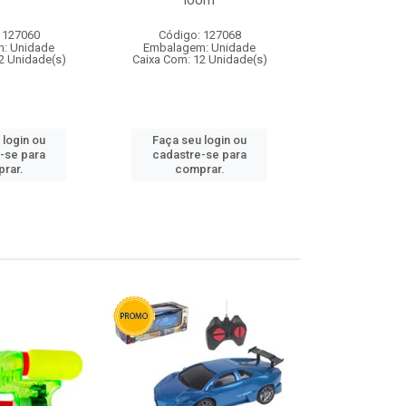
loom
 127060
Código: 127068
Código:
: Unidade
Embalagem: Unidade
Embalagem
2 Unidade(s)
Caixa Com: 12 Unidade(s)
Caixa Com: 1
 login ou
Faça seu login ou
Faça seu 
-se para
cadastre-se para
cadastre
rar.
comprar.
comp