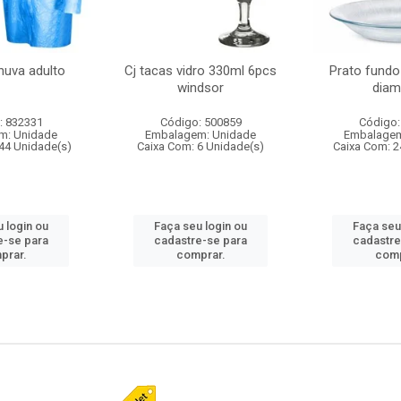
huva adulto
Cj tacas vidro 330ml 6pcs
Prato fundo
windsor
diam
: 832331
Código: 500859
Código:
m: Unidade
Embalagem: Unidade
Embalagem
44 Unidade(s)
Caixa Com: 6 Unidade(s)
Caixa Com: 2
 login ou
Faça seu login ou
Faça seu
e-se para
cadastre-se para
cadastre
prar.
comprar.
comp