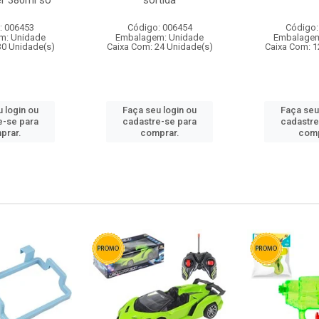
r 380ml so
sortida
: 006453
Código: 006454
Código:
m: Unidade
Embalagem: Unidade
Embalagem
30 Unidade(s)
Caixa Com: 24 Unidade(s)
Caixa Com: 1
 login ou
Faça seu login ou
Faça seu
e-se para
cadastre-se para
cadastre
prar.
comprar.
comp