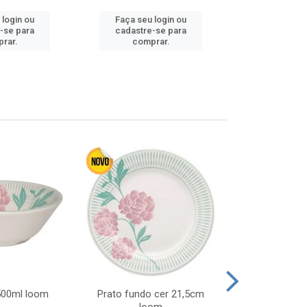
 login ou
Faça seu login ou
Faça seu 
-se para
cadastre-se para
cadastre
rar.
comprar.
comp
 500ml loom
Prato fundo cer 21,5cm
Prato raso c