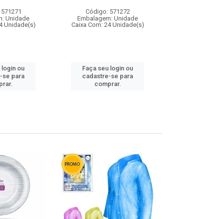
 571271
Código: 571272
Código:
: Unidade
Embalagem: Unidade
Embalagem
4 Unidade(s)
Caixa Com: 24 Unidade(s)
Caixa Com: 4
 login ou
Faça seu login ou
Faça seu 
-se para
cadastre-se para
cadastre
rar.
comprar.
comp