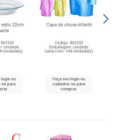
 vidro 22cm
Capa de chuva infantil
Jg prato fun
ante
diam
 501323
Código: 832332
Código:
: Unidade
Embalagem: Unidade
Embalagem
4 Unidade(s)
Caixa Com: 144 Unidade(s)
Caixa Com: 6
 login ou
Faça seu login ou
Faça seu 
-se para
cadastre-se para
cadastre
rar.
comprar.
comp