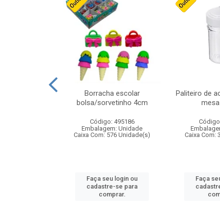
cores sortidas
Borracha escolar
Paliteiro de a
ref 130s
bolsa/sorvetinho 4cm
mesa 
: 826147
Código: 495186
Código
m: Unidade
Embalagem: Unidade
Embalage
160 Unidade(s)
Caixa Com: 576 Unidade(s)
Caixa Com: 
u login ou
Faça seu login ou
Faça seu
e-se para
cadastre-se para
cadastr
prar.
comprar.
com