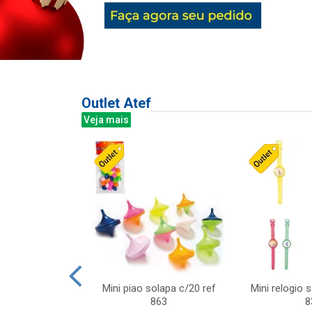
Outlet Atef
Veja mais
last c/div
Mini piao solapa c/20 ref
Mini relogio 
m ursinhos sor
863
8