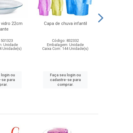
 vidro 22cm
Capa de chuva infantil
Jg prato fun
ante
diam
 501323
Código: 832332
Código:
: Unidade
Embalagem: Unidade
Embalagem
4 Unidade(s)
Caixa Com: 144 Unidade(s)
Caixa Com: 6
 login ou
Faça seu login ou
Faça seu 
-se para
cadastre-se para
cadastre
rar.
comprar.
comp