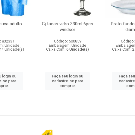
huva adulto
Cj tacas vidro 330ml 6pcs
Prato fundo
windsor
diam
: 832331
Código: 500859
Código:
m: Unidade
Embalagem: Unidade
Embalagem
44 Unidade(s)
Caixa Com: 6 Unidade(s)
Caixa Com: 2
 login ou
Faça seu login ou
Faça seu
e-se para
cadastre-se para
cadastre
prar.
comprar.
comp