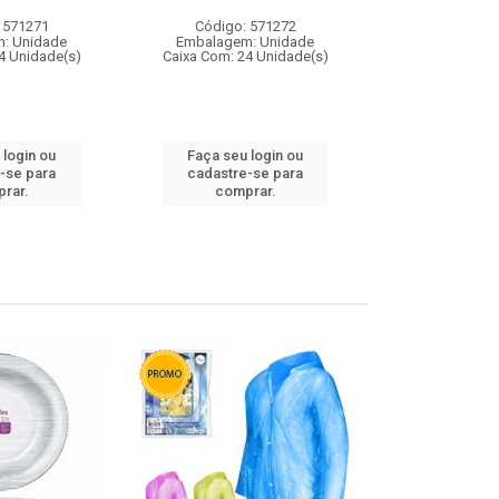
 571271
Código: 571272
Código:
: Unidade
Embalagem: Unidade
Embalagem
4 Unidade(s)
Caixa Com: 24 Unidade(s)
Caixa Com: 4
 login ou
Faça seu login ou
Faça seu 
-se para
cadastre-se para
cadastre
rar.
comprar.
comp