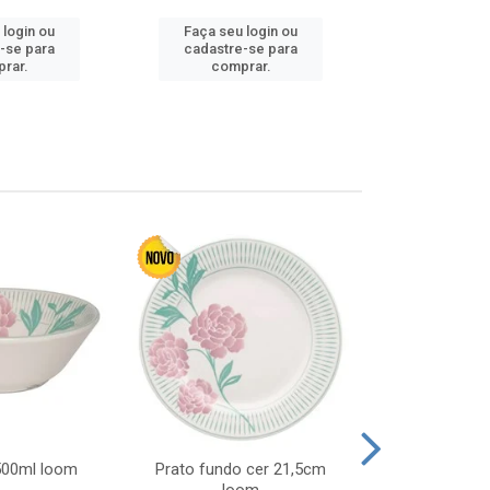
 login ou
Faça seu login ou
Faça seu 
-se para
cadastre-se para
cadastre
rar.
comprar.
comp
 500ml loom
Prato fundo cer 21,5cm
Prato raso c