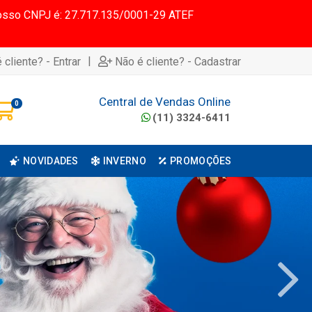
 Nosso CNPJ é: 27.717.135/0001-29 ATEF
|
 cliente? - Entrar
Não é cliente? - Cadastrar
Central de Vendas Online
0
(11) 3324-6411
NOVIDADES
INVERNO
PROMOÇÕES