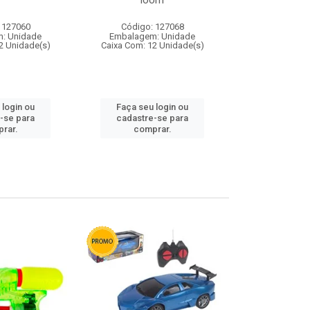
loom
 127060
Código: 127068
Código:
: Unidade
Embalagem: Unidade
Embalagem
2 Unidade(s)
Caixa Com: 12 Unidade(s)
Caixa Com: 1
 login ou
Faça seu login ou
Faça seu 
-se para
cadastre-se para
cadastre
rar.
comprar.
comp