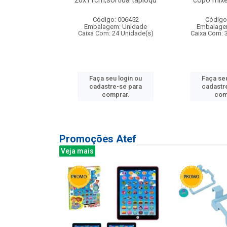
irios
26x11cm,sortida tapioqu
copo mixe
: 135177
Código: 006452
Código
m: Unidade
Embalagem: Unidade
Embalage
12 Unidade(s)
Caixa Com: 24 Unidade(s)
Caixa Com: 
u login ou
Faça seu login ou
Faça seu
e-se para
cadastre-se para
cadastr
prar.
comprar.
com
Promoções Atef
Veja mais