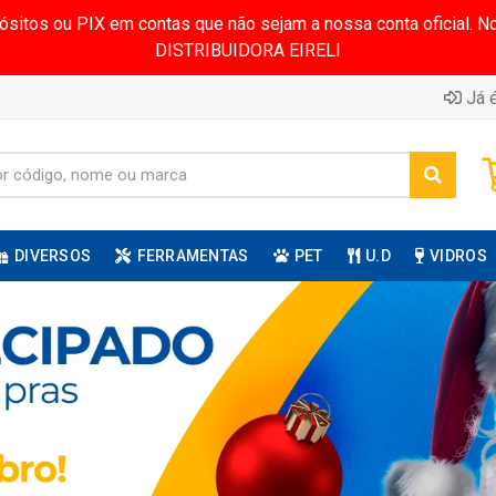
pósitos ou PIX em contas que não sejam a nossa conta oficial.
DISTRIBUIDORA EIRELI
Já é
DIVERSOS
FERRAMENTAS
PET
U.D
VIDROS