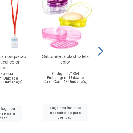
 c/mosquetao
Saboneteira plast c/tela
Prato plas
tical color
color
colo
idos
Código: 271364
Código:
 490044
Embalagem: Unidade
Embalagem
: Unidade
Caixa Com: 48 Unidade(s)
Caixa Com: 4
60 Unidade(s)
Faça seu login ou
Faça seu 
 login ou
cadastre-se para
cadastre
-se para
comprar.
comp
rar.