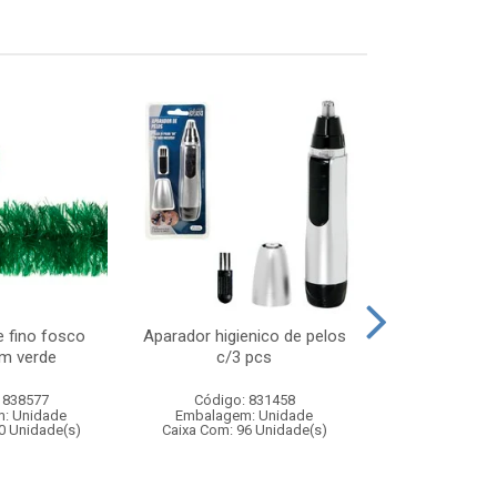
e fino fosco
Aparador higienico de pelos
Forro prate
m verde
c/3 pcs
30x1
 838577
Código: 831458
Código:
: Unidade
Embalagem: Unidade
Embalagem
0 Unidade(s)
Caixa Com: 96 Unidade(s)
Caixa Com: 14