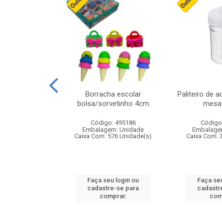
cores sortidas
Borracha escolar
Paliteiro de a
ref 130s
bolsa/sorvetinho 4cm
mesa 
: 826147
Código: 495186
Código
m: Unidade
Embalagem: Unidade
Embalage
160 Unidade(s)
Caixa Com: 576 Unidade(s)
Caixa Com: 
u login ou
Faça seu login ou
Faça seu
e-se para
cadastre-se para
cadastr
prar.
comprar.
com