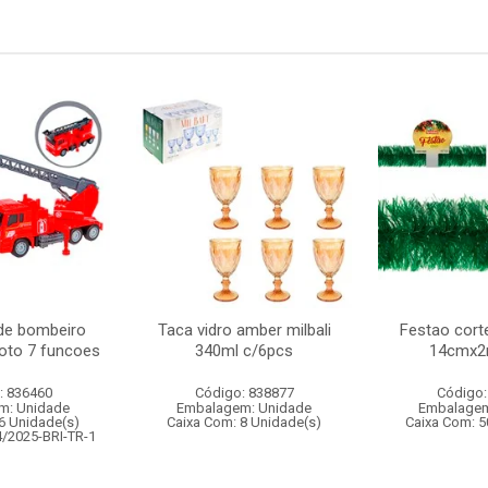
de bombeiro
Taca vidro amber milbali
Festao cort
oto 7 funcoes
340ml c/6pcs
14cmx2
: 836460
Código: 838877
Código:
m: Unidade
Embalagem: Unidade
Embalagem
6 Unidade(s)
Caixa Com: 8 Unidade(s)
Caixa Com: 5
4/2025-BRI-TR-1