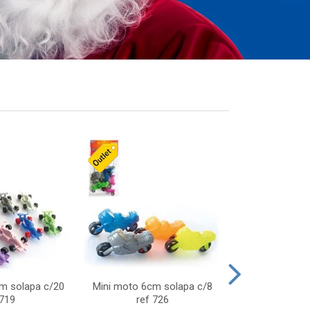
cm solapa c/20
Mini moto 6cm solapa c/8
Giro helice so
 719
ref 726
75