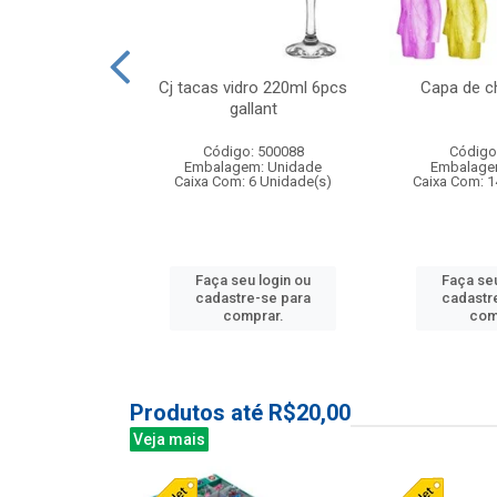
o raso 25,5cm
Cj tacas vidro 220ml 6pcs
Capa de c
e petala
gallant
: 503787
Código: 500088
Código
m: Unidade
Embalagem: Unidade
Embalage
24 Unidade(s)
Caixa Com: 6 Unidade(s)
Caixa Com: 1
u login ou
Faça seu login ou
Faça seu
e-se para
cadastre-se para
cadastr
prar.
comprar.
com
Produtos até R$20,00
Veja mais