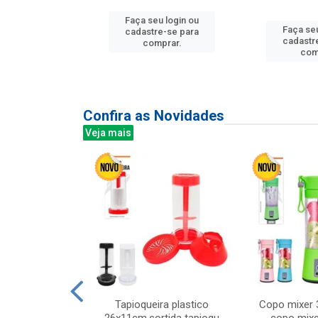
Faça seu login ou
u login ou
Faça seu
cadastre-se para
e-se para
cadastr
comprar.
prar.
com
Confira as Novidades
Veja mais
mesa cer 18cm
Tapioqueira plastico
Copo mixer 