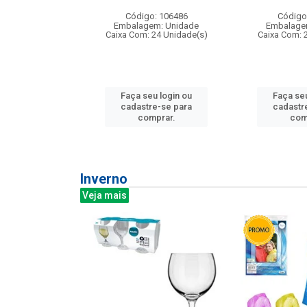
: 275814
Código: 106486
Código
m: Unidade
Embalagem: Unidade
Embalage
240 Unidade(s)
Caixa Com: 24 Unidade(s)
Caixa Com: 
u login ou
Faça seu login ou
Faça seu
e-se para
cadastre-se para
cadastr
prar.
comprar.
com
Inverno
Veja mais