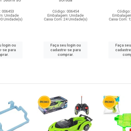
r 380ml so
sortida
: 006453
Código: 006454
Código:
m: Unidade
Embalagem: Unidade
Embalagem
30 Unidade(s)
Caixa Com: 24 Unidade(s)
Caixa Com: 1
 login ou
Faça seu login ou
Faça seu
e-se para
cadastre-se para
cadastre
prar.
comprar.
comp