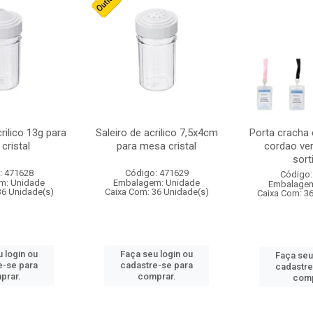
crilico 13g para
Saleiro de acrilico 7,5x4cm
Porta cracha
cristal
para mesa cristal
cordao ver
sort
: 471628
Código: 471629
Código:
m: Unidade
Embalagem: Unidade
Embalagem
36 Unidade(s)
Caixa Com: 36 Unidade(s)
Caixa Com: 3
 login ou
Faça seu login ou
Faça seu
e-se para
cadastre-se para
cadastre
prar.
comprar.
comp