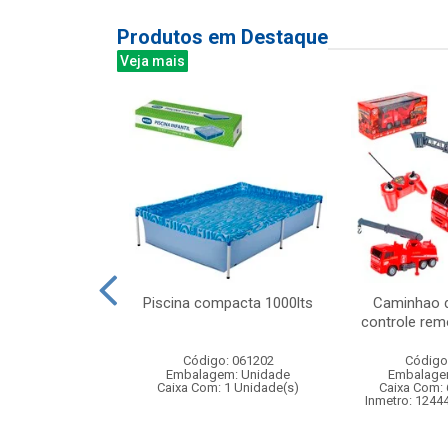
Produtos em Destaque
Veja mais
s com mascara
Piscina compacta 1000lts
Caminhao 
dardos
controle rem
: 842310
Código: 061202
Código
m: Unidade
Embalagem: Unidade
Embalage
12 Unidade(s)
Caixa Com: 1 Unidade(s)
Caixa Com: 
005519/2020
Inmetro: 1244