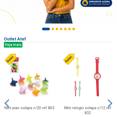
Outlet Atef
Veja mais
Mini piao solapa c/20 ref 863
Mini relogio solapa c/12 ref
832