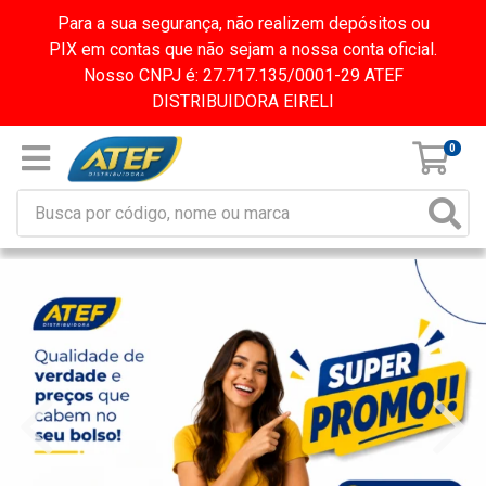
Para a sua segurança, não realizem depósitos ou
PIX em contas que não sejam a nossa conta oficial.
Nosso CNPJ é: 27.717.135/0001-29 ATEF
DISTRIBUIDORA EIRELI
0