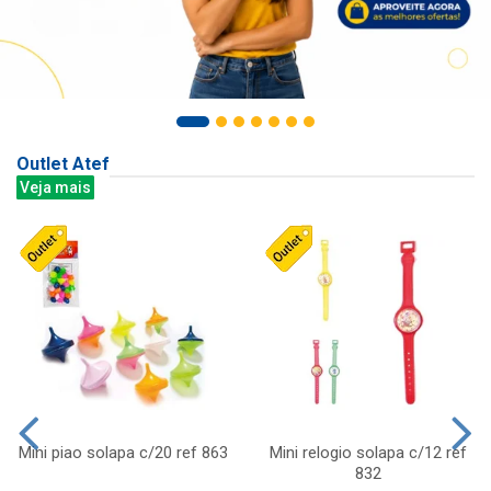
Outlet Atef
Veja mais
Mini piao solapa c/20 ref 863
Mini relogio solapa c/12 ref
832