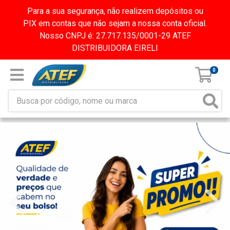
Para a sua segurança, não realizem depósitos ou
PIX em contas que não sejam a nossa conta oficial.
Nosso CNPJ é: 27.717.135/0001-29 ATEF
DISTRIBUIDORA EIRELI
0