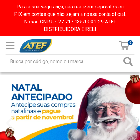
Para a sua segurança, não realizem depósitos ou
PIX em contas que não sejam a nossa conta oficial.
Nosso CNPJ é: 27.717.135/0001-29 ATEF
DISTRIBUIDORA EIRELI
0