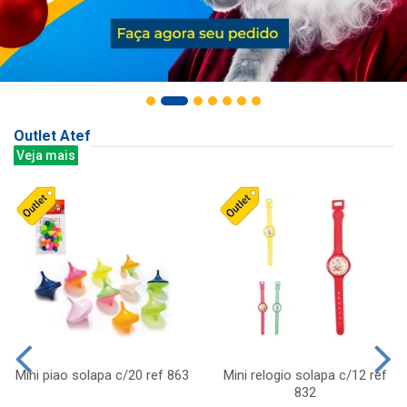
Outlet Atef
Veja mais
Mini piao solapa c/20 ref 863
Mini relogio solapa c/12 ref
832