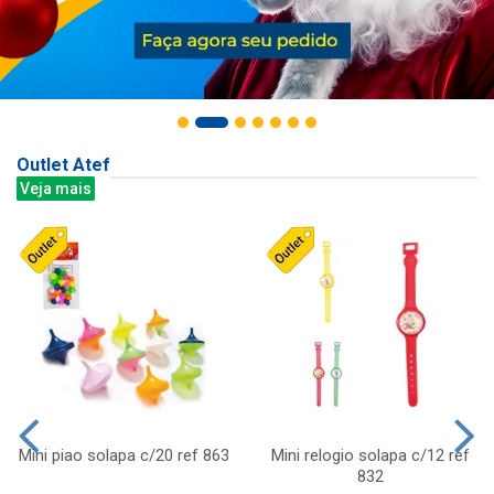
Outlet Atef
Veja mais
Mini piao solapa c/20 ref 863
Mini relogio solapa c/12 ref
832