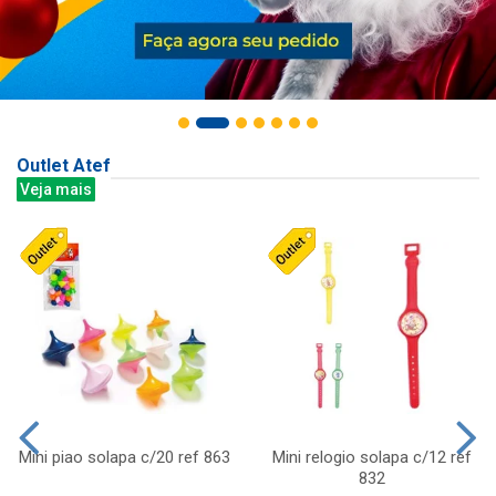
Outlet Atef
Veja mais
Mini piao solapa c/20 ref 863
Mini relogio solapa c/12 ref
832