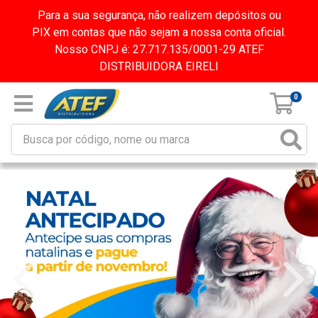
Para a sua segurança, não realizem depósitos ou
PIX em contas que não sejam a nossa conta oficial.
Nosso CNPJ é: 27.717.135/0001-29 ATEF
DISTRIBUIDORA EIRELI
0