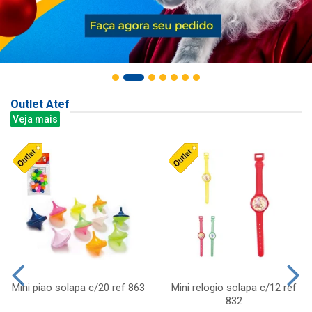
Outlet Atef
Veja mais
Mini piao solapa c/20 ref 863
Mini relogio solapa c/12 ref
832