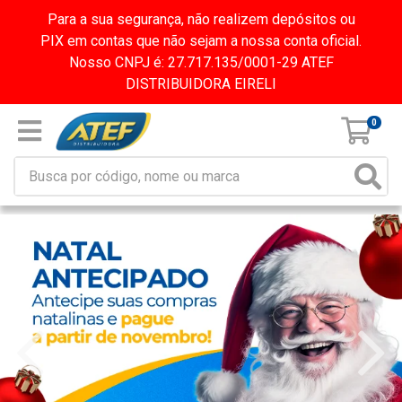
Para a sua segurança, não realizem depósitos ou
PIX em contas que não sejam a nossa conta oficial.
Nosso CNPJ é: 27.717.135/0001-29 ATEF
DISTRIBUIDORA EIRELI
0