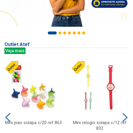
Outlet Atef
Veja mais
Mini piao solapa c/20 ref 863
Mini relogio solapa c/12 ref
832