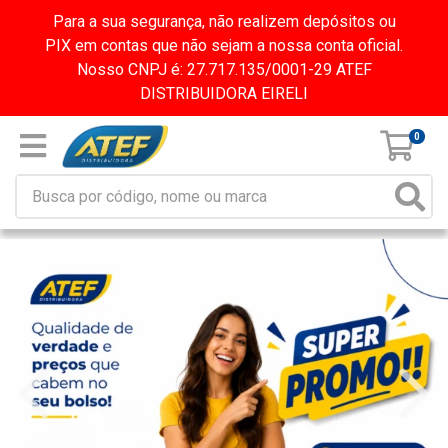
Para a sua segurança, não realizem depósitos ou
PIX em contas que não sejam a nossa conta oficial.
Nosso CNPJ é: 27.717.135/0001-29 ATEF
DISTRIBUIDORA EIRELI
0