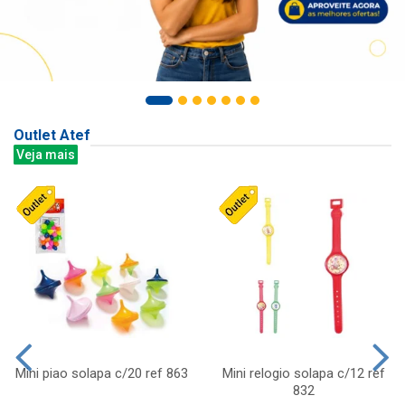
Outlet Atef
Veja mais
Mini piao solapa c/20 ref 863
Mini relogio solapa c/12 ref
832