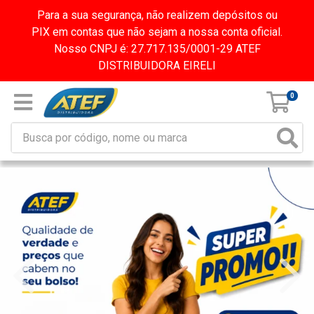
Para a sua segurança, não realizem depósitos ou
PIX em contas que não sejam a nossa conta oficial.
Nosso CNPJ é: 27.717.135/0001-29 ATEF
DISTRIBUIDORA EIRELI
0