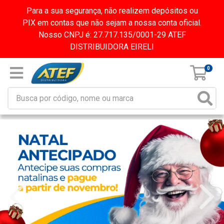
Para a sua segurança, não realizem depósitos ou
PIX em contas que não sejam a nossa conta oficial.
Nosso CNPJ é: 27.717.135/0001-29 ATEF
DISTRIBUIDORA EIRELI
0