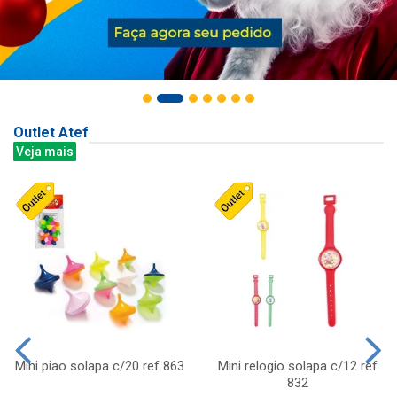
Outlet Atef
Veja mais
Mini piao solapa c/20 ref 863
Mini relogio solapa c/12 ref
832