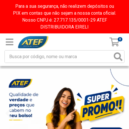
Para a sua segurança, não realizem depósitos ou
PIX em contas que não sejam a nossa conta oficial.
Nosso CNPJ é: 27.717.135/0001-29 ATEF
DISTRIBUIDORA EIRELI
0