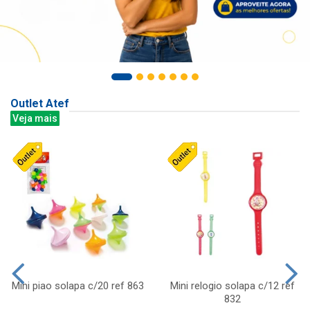
Outlet Atef
Veja mais
Mini piao solapa c/20 ref 863
Mini relogio solapa c/12 ref
832