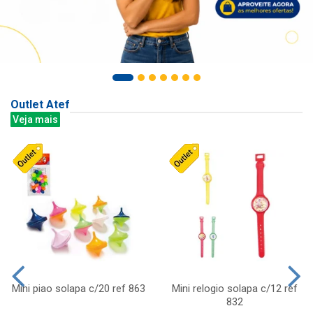
Outlet Atef
Veja mais
Mini piao solapa c/20 ref 863
Mini relogio solapa c/12 ref
832