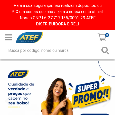
Para a sua segurança, não realizem depósitos ou
PIX em contas que não sejam a nossa conta oficial.
Nosso CNPJ é: 27.717.135/0001-29 ATEF
DISTRIBUIDORA EIRELI
0