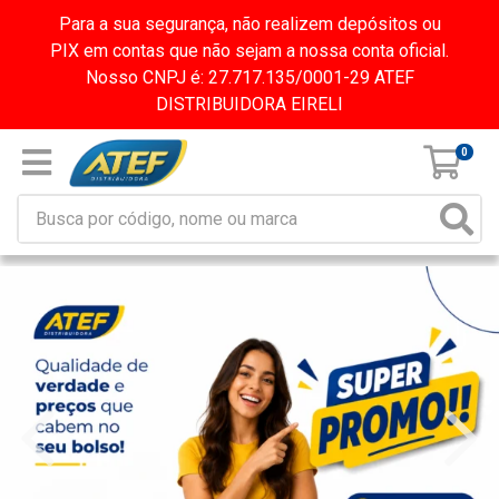
Para a sua segurança, não realizem depósitos ou
PIX em contas que não sejam a nossa conta oficial.
Nosso CNPJ é: 27.717.135/0001-29 ATEF
DISTRIBUIDORA EIRELI
0