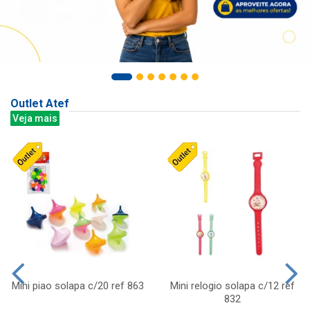
Outlet Atef
Veja mais
Mini piao solapa c/20 ref 863
Mini relogio solapa c/12 ref
832