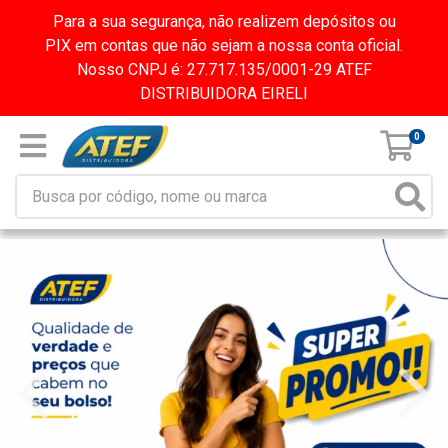
Para a sua segurança, não realizem depósitos ou
PIX em contas que não sejam a nossa conta oficial.
Nosso CNPJ é: 27.717.135/0001-29 ATEF
DISTRIBUIDORA EIRELI
0