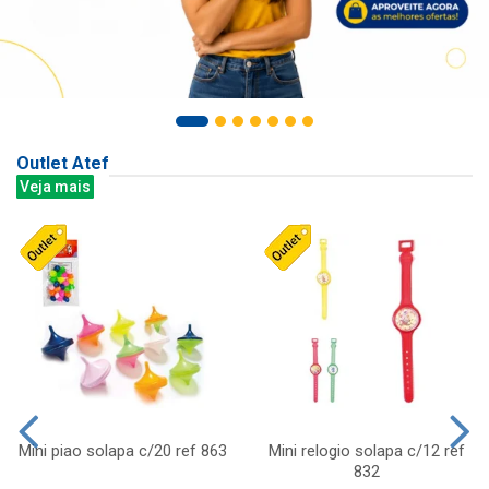
Outlet Atef
Veja mais
Mini piao solapa c/20 ref 863
Mini relogio solapa c/12 ref
832