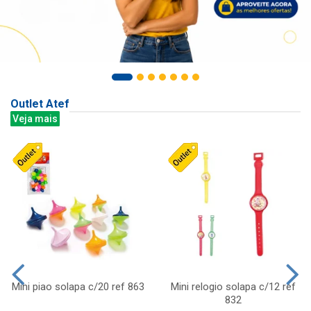
Outlet Atef
Veja mais
Mini piao solapa c/20 ref 863
Mini relogio solapa c/12 ref
832