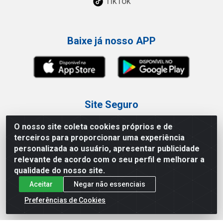
TikTok
Baixe já nosso APP
Site Seguro
O nosso site coleta cookies próprios e de
terceiros para proporcionar uma experiência
personalizada ao usuário, apresentar publicidade
relevante de acordo com o seu perfil e melhorar a
Loja / Showroom
qualidade do nosso site.
Aceitar
Negar não essenciais
Tel.: (11) 3227-0546
Av Vautier, 587/597 - Pari - São Paulo/SP
Preferências de Cookies