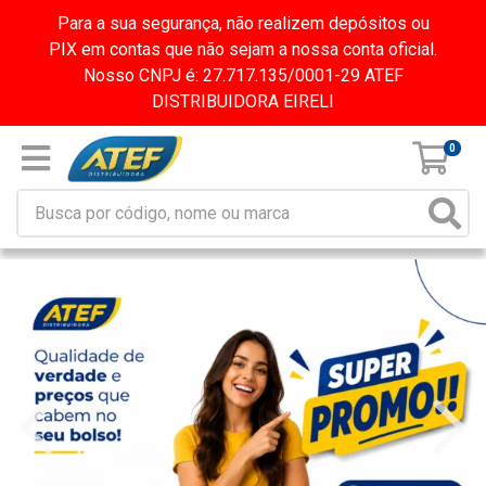
Para a sua segurança, não realizem depósitos ou
PIX em contas que não sejam a nossa conta oficial.
Nosso CNPJ é: 27.717.135/0001-29 ATEF
DISTRIBUIDORA EIRELI
0