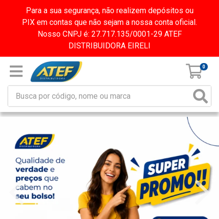
Para a sua segurança, não realizem depósitos ou
PIX em contas que não sejam a nossa conta oficial.
Nosso CNPJ é: 27.717.135/0001-29 ATEF
DISTRIBUIDORA EIRELI
0