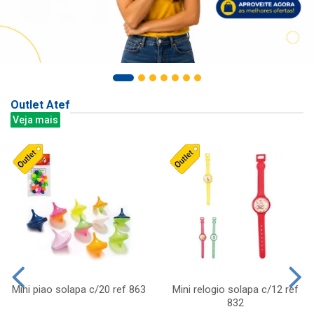
Outlet Atef
Veja mais
Mini piao solapa c/20 ref 863
Mini relogio solapa c/12 ref
832