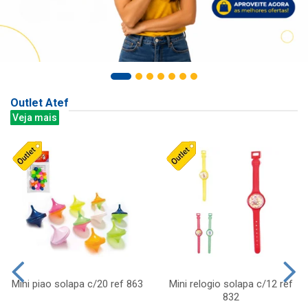
Outlet Atef
Veja mais
Mini piao solapa c/20 ref 863
Mini relogio solapa c/12 ref
832