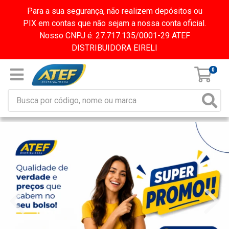
Para a sua segurança, não realizem depósitos ou
PIX em contas que não sejam a nossa conta oficial.
Nosso CNPJ é: 27.717.135/0001-29 ATEF
DISTRIBUIDORA EIRELI
0