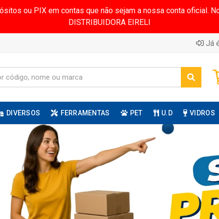
pósitos ou PIX em contas que não sejam a nossa conta oficial.
DISTRIBUIDORA EIRELI
Já é
DIVERSOS
FERRAMENTAS
PET
U.D
VIDROS