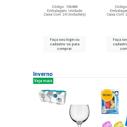
: 275814
Código: 106486
Código
m: Unidade
Embalagem: Unidade
Embalage
240 Unidade(s)
Caixa Com: 24 Unidade(s)
Caixa Com: 
u login ou
Faça seu login ou
Faça seu
e-se para
cadastre-se para
cadastr
prar.
comprar.
com
Inverno
Veja mais