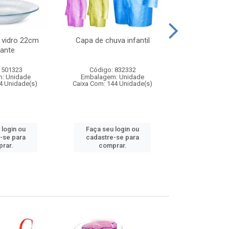
 vidro 22cm
Capa de chuva infantil
Jg prato fun
ante
diam
 501323
Código: 832332
Código:
: Unidade
Embalagem: Unidade
Embalagem
4 Unidade(s)
Caixa Com: 144 Unidade(s)
Caixa Com: 6
 login ou
Faça seu login ou
Faça seu 
-se para
cadastre-se para
cadastre
rar.
comprar.
comp