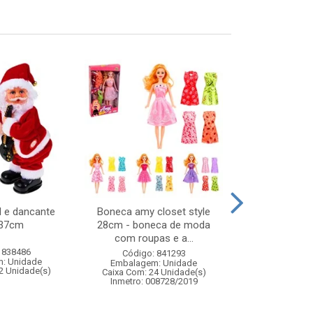
l e dancante
Boneca amy closet style
Balanca dig
x37cm
28cm - boneca de moda
plas
com roupas e a...
 838486
Código:
Código: 841293
: Unidade
Embalagem
Embalagem: Unidade
2 Unidade(s)
Caixa Com: 2
Caixa Com: 24 Unidade(s)
Inmetro: 008728/2019