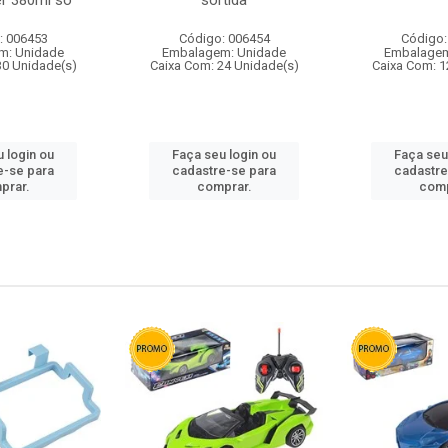
r 380ml so
sortida
: 006453
Código: 006454
Código:
m: Unidade
Embalagem: Unidade
Embalagem
30 Unidade(s)
Caixa Com: 24 Unidade(s)
Caixa Com: 1
 login ou
Faça seu login ou
Faça seu
e-se para
cadastre-se para
cadastre
prar.
comprar.
comp