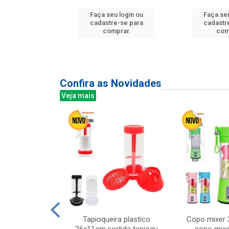
u login ou
Faça seu login ou
Faça seu
e-se para
cadastre-se para
cadastr
prar.
comprar.
com
Confira as Novidades
Veja mais
mesa cer 18cm
Tapioqueira plastico
Copo mixer 