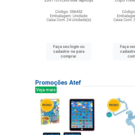
irios
26x11cm,sortida tapioqu
copo mixe
: 135177
Código: 006452
Código
m: Unidade
Embalagem: Unidade
Embalage
12 Unidade(s)
Caixa Com: 24 Unidade(s)
Caixa Com: 
u login ou
Faça seu login ou
Faça seu
e-se para
cadastre-se para
cadastr
prar.
comprar.
com
Promoções Atef
Veja mais