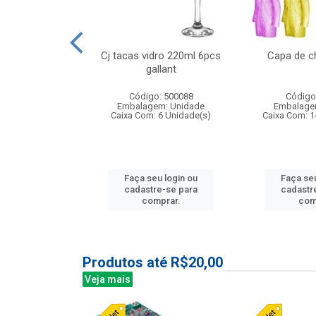
o raso 25,5cm
Cj tacas vidro 220ml 6pcs
Capa de c
e petala
gallant
: 503787
Código: 500088
Código
m: Unidade
Embalagem: Unidade
Embalage
24 Unidade(s)
Caixa Com: 6 Unidade(s)
Caixa Com: 1
u login ou
Faça seu login ou
Faça seu
e-se para
cadastre-se para
cadastr
prar.
comprar.
com
Produtos até R$20,00
Veja mais