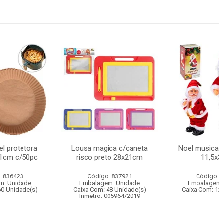
l protetora
Lousa magica c/caneta
Noel musica
 21cm c/50pc
risco preto 28x21cm
11,5
: 836423
Código: 837921
Código:
m: Unidade
Embalagem: Unidade
Embalagem
60 Unidade(s)
Caixa Com: 48 Unidade(s)
Caixa Com: 1
Inmetro: 005964/2019