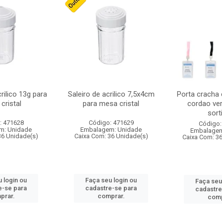
crilico 13g para
Saleiro de acrilico 7,5x4cm
Porta cracha
cristal
para mesa cristal
cordao ver
sort
: 471628
Código: 471629
Código:
m: Unidade
Embalagem: Unidade
Embalagem
36 Unidade(s)
Caixa Com: 36 Unidade(s)
Caixa Com: 3
 login ou
Faça seu login ou
Faça seu
e-se para
cadastre-se para
cadastre
prar.
comprar.
comp