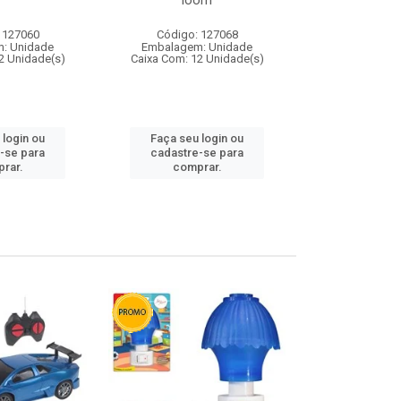
loom
 127060
Código: 127068
Código:
: Unidade
Embalagem: Unidade
Embalagem
2 Unidade(s)
Caixa Com: 12 Unidade(s)
Caixa Com: 1
 login ou
Faça seu login ou
Faça seu 
-se para
cadastre-se para
cadastre
rar.
comprar.
comp