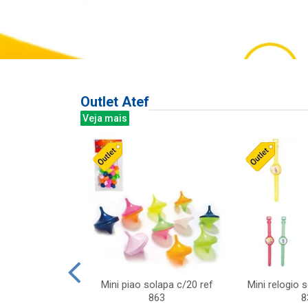
Outlet Atef
Veja mais
last c/div
Mini piao solapa c/20 ref
Mini relogio 
m ursinhos sor
863
8