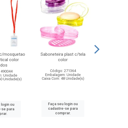
 c/mosquetao
Saboneteira plast c/tela
Prato plas
tical color
color
colo
idos
Código: 271364
Código:
 490044
Embalagem: Unidade
Embalagem
: Unidade
Caixa Com: 48 Unidade(s)
Caixa Com: 4
60 Unidade(s)
Faça seu login ou
Faça seu 
 login ou
cadastre-se para
cadastre
-se para
comprar.
comp
rar.