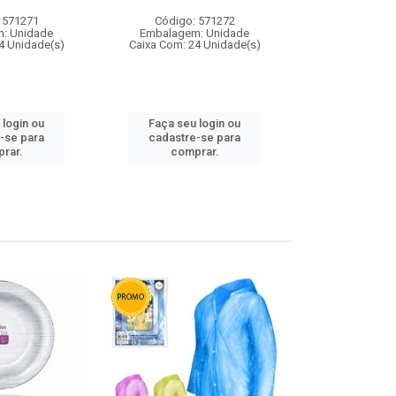
 571271
Código: 571272
Código:
: Unidade
Embalagem: Unidade
Embalagem
4 Unidade(s)
Caixa Com: 24 Unidade(s)
Caixa Com: 4
 login ou
Faça seu login ou
Faça seu 
-se para
cadastre-se para
cadastre
rar.
comprar.
comp