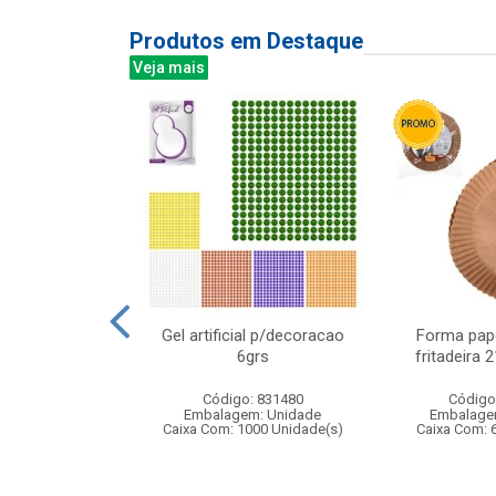
Produtos em Destaque
Veja mais
ical banda
Gel artificial p/decoracao
Forma pape
17x20cm
6grs
fritadeira
: 838484
Código: 831480
Código
m: Unidade
Embalagem: Unidade
Embalage
12 Unidade(s)
Caixa Com: 1000 Unidade(s)
Caixa Com: 