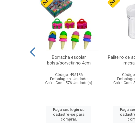
stico n.4 12cm
Borracha escolar
Paliteiro de a
bolsa/sorvetinho 4cm
mesa 
: 940550
Código: 495186
Código
m: Unidade
Embalagem: Unidade
Embalage
24 Unidade(s)
Caixa Com: 576 Unidade(s)
Caixa Com: 
u login ou
Faça seu login ou
Faça seu
e-se para
cadastre-se para
cadastr
prar.
comprar.
com