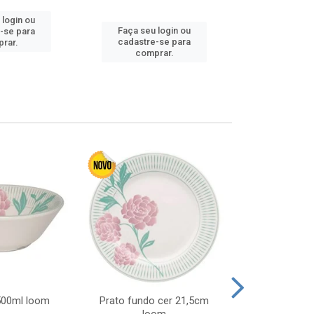
 login ou
Faça seu 
Faça seu login ou
-se para
cadastre
cadastre-se para
rar.
comp
comprar.
 500ml loom
Prato fundo cer 21,5cm
Prato raso c