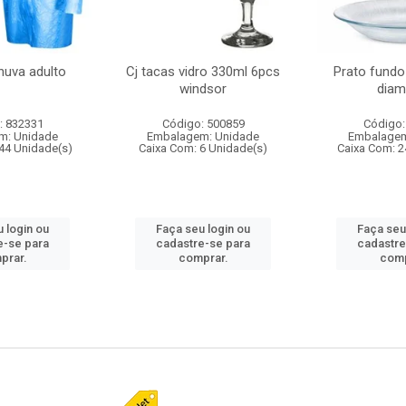
huva adulto
Cj tacas vidro 330ml 6pcs
Prato fundo
windsor
diam
: 832331
Código: 500859
Código:
m: Unidade
Embalagem: Unidade
Embalagem
44 Unidade(s)
Caixa Com: 6 Unidade(s)
Caixa Com: 2
 login ou
Faça seu login ou
Faça seu
e-se para
cadastre-se para
cadastre
prar.
comprar.
comp