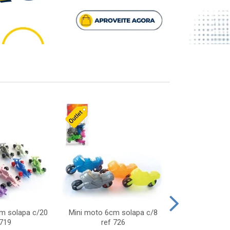
cm solapa c/20
Mini moto 6cm solapa c/8
Giro helice so
 719
ref 726
75