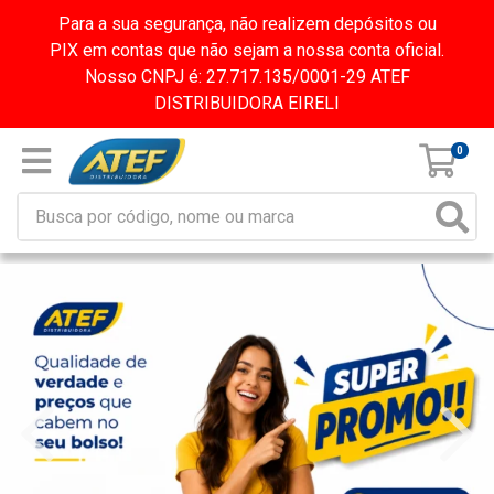
Para a sua segurança, não realizem depósitos ou
PIX em contas que não sejam a nossa conta oficial.
Nosso CNPJ é: 27.717.135/0001-29 ATEF
DISTRIBUIDORA EIRELI
0