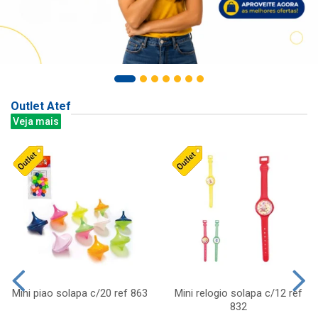
Outlet Atef
Veja mais
Mini piao solapa c/20 ref 863
Mini relogio solapa c/12 ref
832