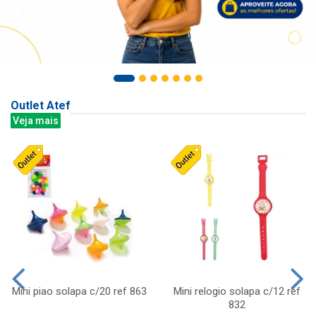
Outlet Atef
Veja mais
Mini piao solapa c/20 ref 863
Mini relogio solapa c/12 ref
832