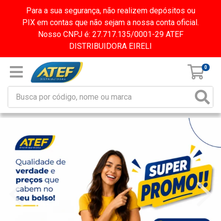
Para a sua segurança, não realizem depósitos ou
PIX em contas que não sejam a nossa conta oficial.
Nosso CNPJ é: 27.717.135/0001-29 ATEF
DISTRIBUIDORA EIRELI
0