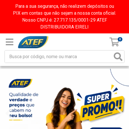
Para a sua segurança, não realizem depósitos ou
PIX em contas que não sejam a nossa conta oficial.
Nosso CNPJ é: 27.717.135/0001-29 ATEF
DISTRIBUIDORA EIRELI
0