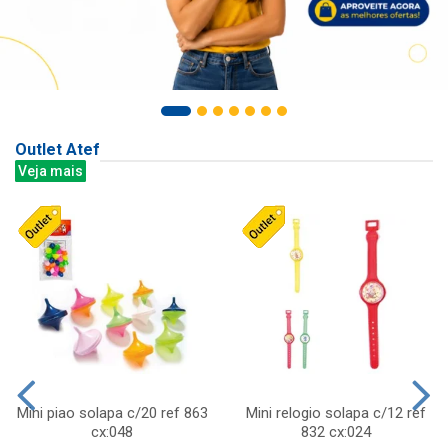
Outlet Atef
Veja mais
Mini piao solapa c/20 ref 863
Mini relogio solapa c/12 ref
cx:048
832 cx:024