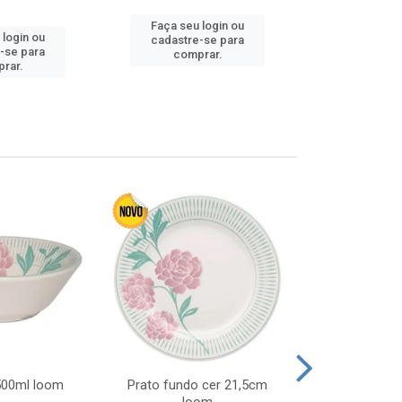
Faça seu login ou
 login ou
Faça seu 
cadastre-se para
-se para
cadastre
comprar.
rar.
comp
 500ml loom
Prato fundo cer 21,5cm
Prato raso c