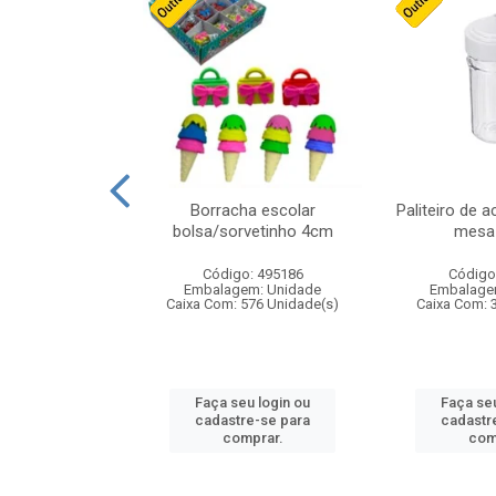
stico n.4 12cm
Borracha escolar
Paliteiro de a
bolsa/sorvetinho 4cm
mesa 
: 940550
Código: 495186
Código
m: Unidade
Embalagem: Unidade
Embalage
24 Unidade(s)
Caixa Com: 576 Unidade(s)
Caixa Com: 
u login ou
Faça seu login ou
Faça seu
e-se para
cadastre-se para
cadastr
prar.
comprar.
com