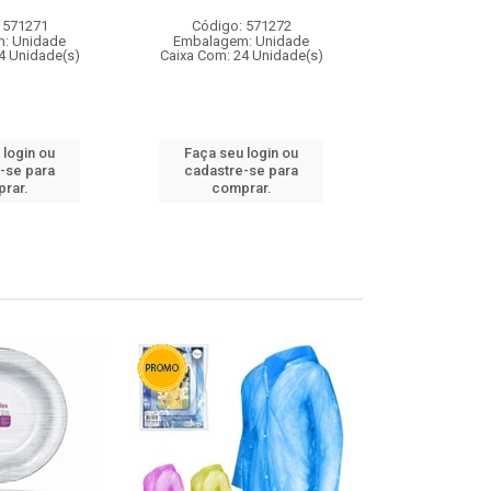
 571271
Código: 571272
Código:
: Unidade
Embalagem: Unidade
Embalagem
4 Unidade(s)
Caixa Com: 24 Unidade(s)
Caixa Com: 4
 login ou
Faça seu login ou
Faça seu 
-se para
cadastre-se para
cadastre
rar.
comprar.
comp