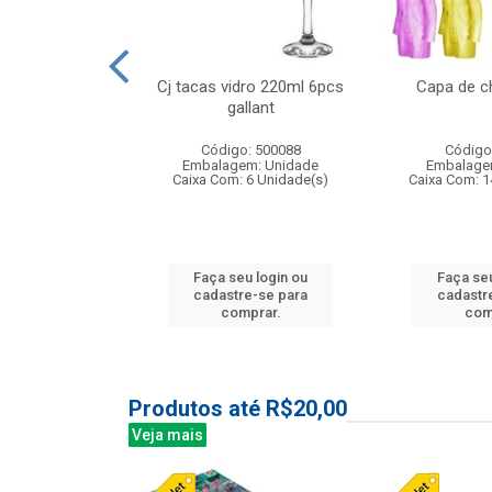
o raso 25,5cm
Cj tacas vidro 220ml 6pcs
Capa de c
e petala
gallant
: 503787
Código: 500088
Código
m: Unidade
Embalagem: Unidade
Embalage
24 Unidade(s)
Caixa Com: 6 Unidade(s)
Caixa Com: 1
u login ou
Faça seu login ou
Faça seu
e-se para
cadastre-se para
cadastr
prar.
comprar.
com
Produtos até R$20,00
Veja mais