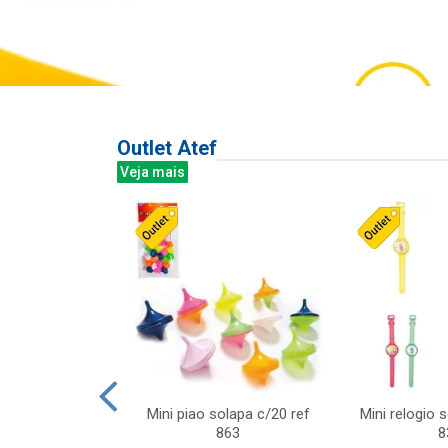
Outlet Atef
Veja mais
last c/div
Mini piao solapa c/20 ref
Mini relogio 
m ursinhos sor
863
8