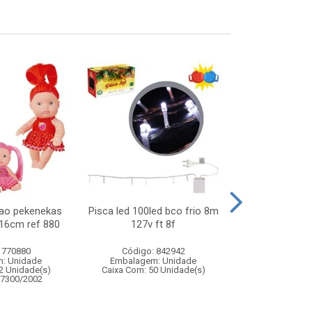
ao pekenekas
Pisca led 100led bco frio 8m
Barraca cast
 16cm ref 880
127v ft 8f
135x1
 770880
Código: 842942
Código:
: Unidade
Embalagem: Unidade
Embalagem
2 Unidade(s)
Caixa Com: 50 Unidade(s)
Caixa Com: 1
67300/2002
Inmetro: ABCP-B