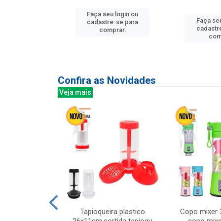
Faça seu login ou
Faça seu
u login ou
cadastre-se para
cadastr
e-se para
comprar.
com
prar.
Confira as Novidades
Veja mais
mesa cer 18cm
Tapioqueira plastico
Copo mixer 