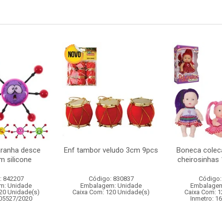
aranha desce
Enf tambor veludo 3cm 9pcs
Boneca colec
m silicone
cheirosinhas
: 842207
Código: 830837
Código:
m: Unidade
Embalagem: Unidade
Embalagem
20 Unidade(s)
Caixa Com: 120 Unidade(s)
Caixa Com: 1
005527/2020
Inmetro: 1