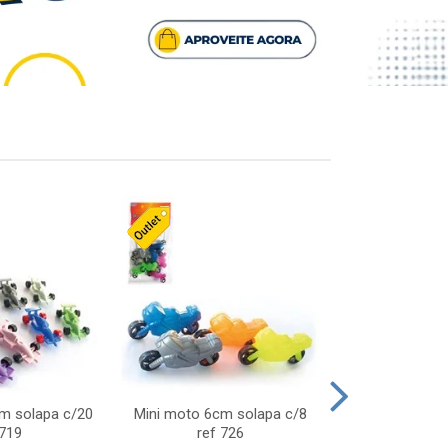
cm solapa c/20
Mini moto 6cm solapa c/8
Giro helice so
 719
ref 726
75