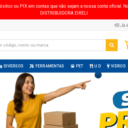
pósitos ou PIX em contas que não sejam a nossa conta oficial.
DISTRIBUIDORA EIRELI
Já é
DIVERSOS
FERRAMENTAS
PET
U.D
VIDROS