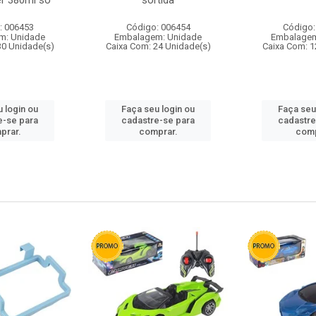
r 380ml so
sortida
: 006453
Código: 006454
Código:
m: Unidade
Embalagem: Unidade
Embalagem
30 Unidade(s)
Caixa Com: 24 Unidade(s)
Caixa Com: 1
 login ou
Faça seu login ou
Faça seu
e-se para
cadastre-se para
cadastre
prar.
comprar.
comp