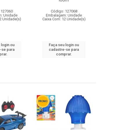
loom
 127060
Código: 127068
Código:
: Unidade
Embalagem: Unidade
Embalagem
2 Unidade(s)
Caixa Com: 12 Unidade(s)
Caixa Com: 1
 login ou
Faça seu login ou
Faça seu 
-se para
cadastre-se para
cadastre
rar.
comprar.
comp