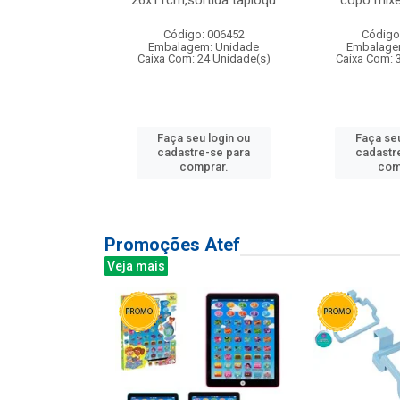
irios
26x11cm,sortida tapioqu
copo mixe
: 135177
Código: 006452
Código
m: Unidade
Embalagem: Unidade
Embalage
12 Unidade(s)
Caixa Com: 24 Unidade(s)
Caixa Com: 
u login ou
Faça seu login ou
Faça seu
e-se para
cadastre-se para
cadastr
prar.
comprar.
com
Promoções Atef
Veja mais