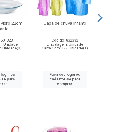
 vidro 22cm
Capa de chuva infantil
Jg prato fun
ante
diam
 501323
Código: 832332
Código:
: Unidade
Embalagem: Unidade
Embalagem
4 Unidade(s)
Caixa Com: 144 Unidade(s)
Caixa Com: 6
 login ou
Faça seu login ou
Faça seu 
-se para
cadastre-se para
cadastre
rar.
comprar.
comp