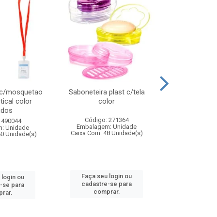
 c/mosquetao
Saboneteira plast c/tela
Prato plas
tical color
color
colo
idos
Código: 271364
Código:
 490044
Embalagem: Unidade
Embalagem
: Unidade
Caixa Com: 48 Unidade(s)
Caixa Com: 4
60 Unidade(s)
Faça seu login ou
Faça seu 
 login ou
cadastre-se para
cadastre
-se para
comprar.
comp
rar.