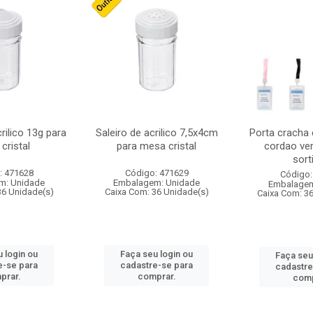
crilico 13g para
Saleiro de acrilico 7,5x4cm
Porta cracha
cristal
para mesa cristal
cordao ver
sort
: 471628
Código: 471629
Código:
m: Unidade
Embalagem: Unidade
Embalagem
36 Unidade(s)
Caixa Com: 36 Unidade(s)
Caixa Com: 3
 login ou
Faça seu login ou
Faça seu
e-se para
cadastre-se para
cadastre
prar.
comprar.
comp