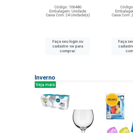
: 275814
Código: 106486
Código
m: Unidade
Embalagem: Unidade
Embalage
240 Unidade(s)
Caixa Com: 24 Unidade(s)
Caixa Com: 
u login ou
Faça seu login ou
Faça seu
e-se para
cadastre-se para
cadastr
prar.
comprar.
com
Inverno
Veja mais