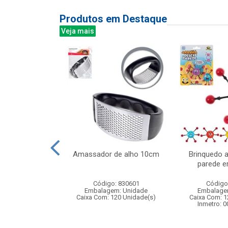
Produtos em Destaque
Veja mais
tle baby 35cm
Amassador de alho 10cm
Brinquedo 
meira oracao
parede e
f151
Código: 830601
Código
: 385151
Embalagem: Unidade
Embalage
m: Unidade
Caixa Com: 120 Unidade(s)
Caixa Com: 1
 6 Unidade(s)
Inmetro: 
001545/2019