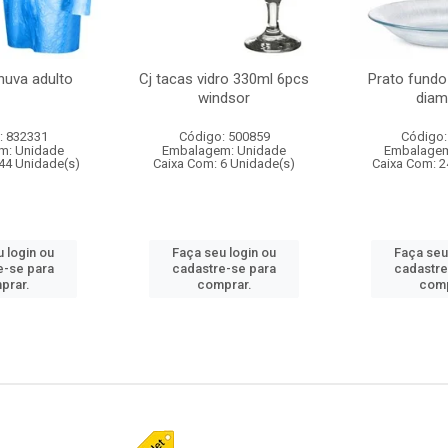
huva adulto
Cj tacas vidro 330ml 6pcs
Prato fundo
windsor
diam
: 832331
Código: 500859
Código:
m: Unidade
Embalagem: Unidade
Embalagem
44 Unidade(s)
Caixa Com: 6 Unidade(s)
Caixa Com: 2
 login ou
Faça seu login ou
Faça seu
e-se para
cadastre-se para
cadastre
prar.
comprar.
comp