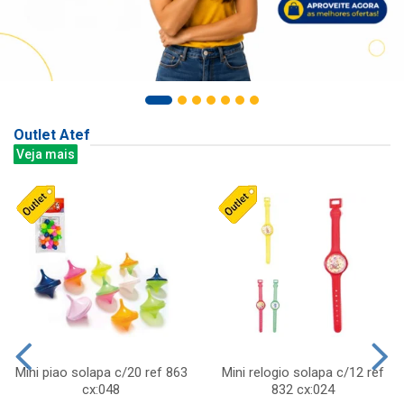
Outlet Atef
Veja mais
Mini piao solapa c/20 ref 863
Mini relogio solapa c/12 ref
cx:048
832 cx:024