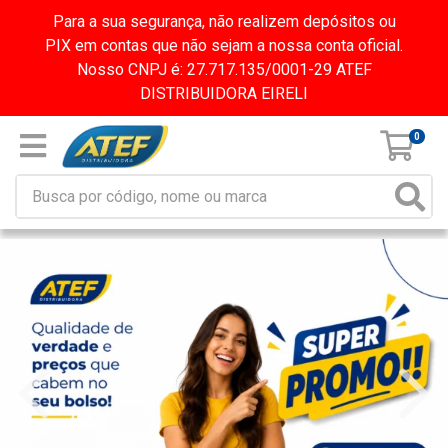
Para a sua segurança, não realizem depósitos ou
PIX em contas que não sejam a nossa conta oficial.
Nosso CNPJ é: 27.717.135/0001-29 ATEF
DISTRIBUIDORA EIRELI
0