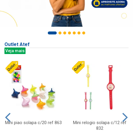
Outlet Atef
Veja mais
Mini piao solapa c/20 ref 863
Mini relogio solapa c/12 ref
832