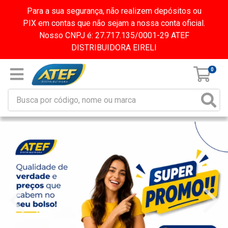
Para a sua segurança, não realizem depósitos ou
PIX em contas que não sejam a nossa conta oficial.
Nosso CNPJ é: 27.717.135/0001-29 ATEF
DISTRIBUIDORA EIRELI
0