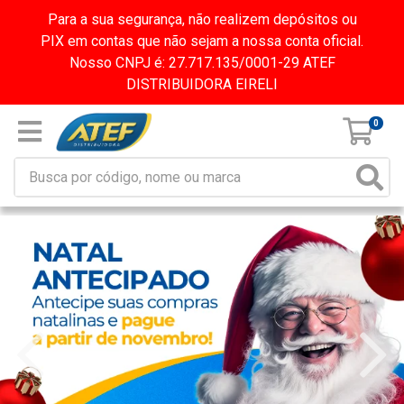
Para a sua segurança, não realizem depósitos ou
PIX em contas que não sejam a nossa conta oficial.
Nosso CNPJ é: 27.717.135/0001-29 ATEF
DISTRIBUIDORA EIRELI
0