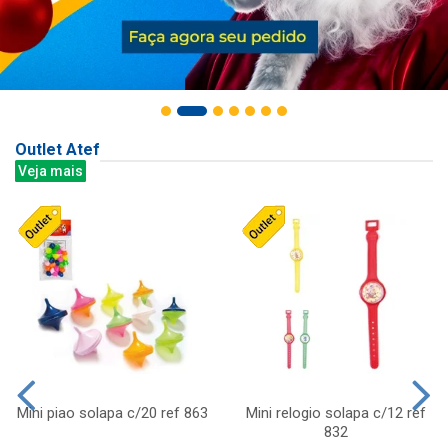
Outlet Atef
Veja mais
Mini piao solapa c/20 ref 863
Mini relogio solapa c/12 ref
832