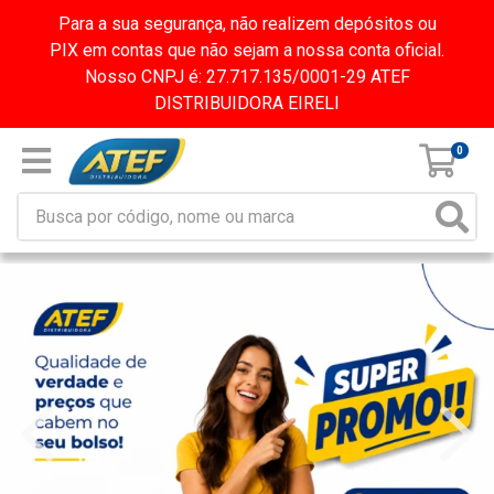
Para a sua segurança, não realizem depósitos ou
PIX em contas que não sejam a nossa conta oficial.
Nosso CNPJ é: 27.717.135/0001-29 ATEF
DISTRIBUIDORA EIRELI
0