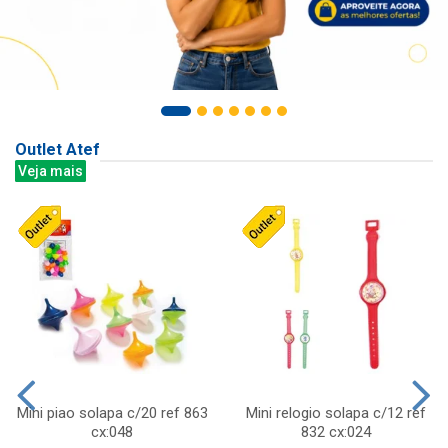
Outlet Atef
Veja mais
Mini piao solapa c/20 ref 863
Mini relogio solapa c/12 ref
cx:048
832 cx:024