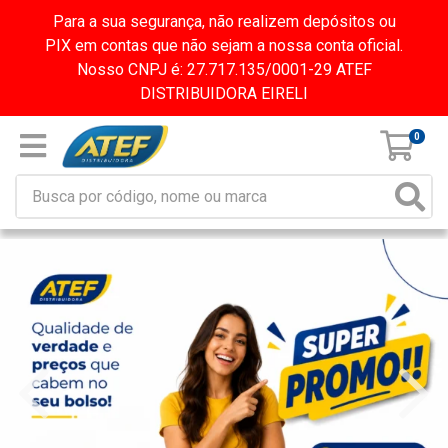
Para a sua segurança, não realizem depósitos ou
PIX em contas que não sejam a nossa conta oficial.
Nosso CNPJ é: 27.717.135/0001-29 ATEF
DISTRIBUIDORA EIRELI
0