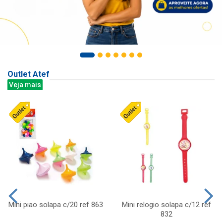
Outlet Atef
Veja mais
Mini piao solapa c/20 ref 863
Mini relogio solapa c/12 ref
832