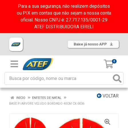
Para a sua segurança, não realizem depósitos
ou PIX em contas que não sejam a nossa conta
oficial. Nosso CNPJ é: 27.717.135/0001-29
ATEF DISTRIBUIDORA EIRELI
Baixe já nosso APP
0
VOLTAR
INÍCIO
ENFEITES DE NATAL
BASE P/ARVORE VELUDO BORDADO 40CM CX:0036