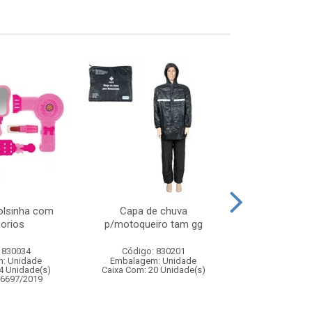
bolsinha com
Capa de chuva
Aparador higie
orios
p/motoqueiro tam gg
c/3 
 830034
Código: 830201
Código:
: Unidade
Embalagem: Unidade
Embalagem
4 Unidade(s)
Caixa Com: 20 Unidade(s)
Caixa Com: 9
06697/2019