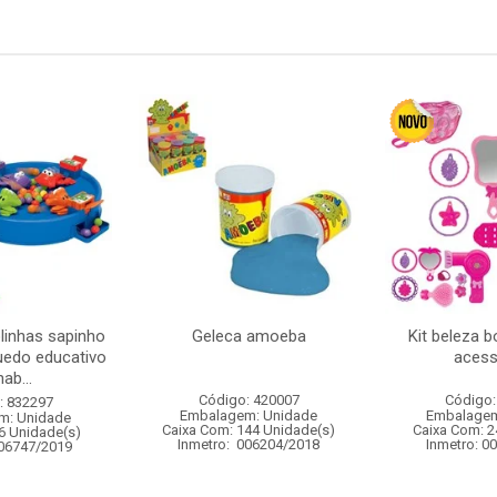
linhas sapinho
Geleca amoeba
Kit beleza 
uedo educativo
acess
ab...
Código: 420007
Código:
: 832297
Embalagem: Unidade
Embalagem
m: Unidade
Caixa Com: 144 Unidade(s)
Caixa Com: 2
6 Unidade(s)
Inmetro: 006204/2018
Inmetro: 0
006747/2019