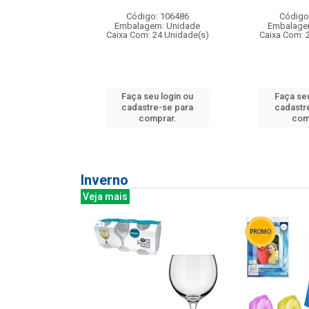
: 275814
Código: 106486
Código
m: Unidade
Embalagem: Unidade
Embalage
240 Unidade(s)
Caixa Com: 24 Unidade(s)
Caixa Com: 
u login ou
Faça seu login ou
Faça seu
e-se para
cadastre-se para
cadastr
prar.
comprar.
com
Inverno
Veja mais