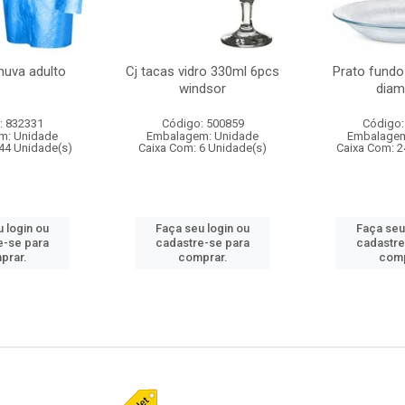
huva adulto
Cj tacas vidro 330ml 6pcs
Prato fundo
windsor
diam
: 832331
Código: 500859
Código:
m: Unidade
Embalagem: Unidade
Embalagem
44 Unidade(s)
Caixa Com: 6 Unidade(s)
Caixa Com: 2
 login ou
Faça seu login ou
Faça seu
e-se para
cadastre-se para
cadastre
prar.
comprar.
comp