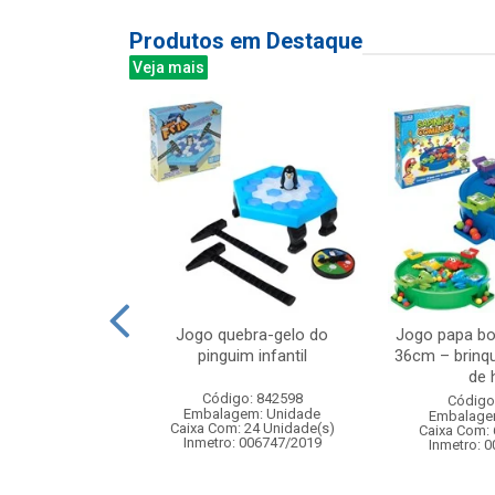
Produtos em Destaque
Veja mais
el protetora
Jogo quebra-gelo do
Jogo papa bo
 21cm c/50pc
pinguim infantil
36cm – brinq
de h
: 836423
Código: 842598
Código
m: Unidade
Embalagem: Unidade
Embalage
60 Unidade(s)
Caixa Com: 24 Unidade(s)
Caixa Com: 
Inmetro: 006747/2019
Inmetro: 