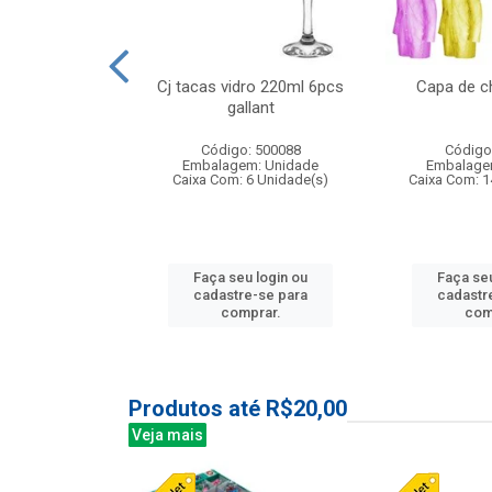
o raso 25,5cm
Cj tacas vidro 220ml 6pcs
Capa de c
e petala
gallant
: 503787
Código: 500088
Código
m: Unidade
Embalagem: Unidade
Embalage
24 Unidade(s)
Caixa Com: 6 Unidade(s)
Caixa Com: 1
u login ou
Faça seu login ou
Faça seu
e-se para
cadastre-se para
cadastr
prar.
comprar.
com
Produtos até R$20,00
Veja mais