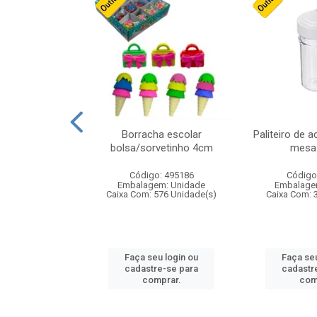
stico n.4 12cm
Borracha escolar
Paliteiro de a
bolsa/sorvetinho 4cm
mesa 
: 940550
Código: 495186
Código
m: Unidade
Embalagem: Unidade
Embalage
24 Unidade(s)
Caixa Com: 576 Unidade(s)
Caixa Com: 
u login ou
Faça seu login ou
Faça seu
e-se para
cadastre-se para
cadastr
prar.
comprar.
com