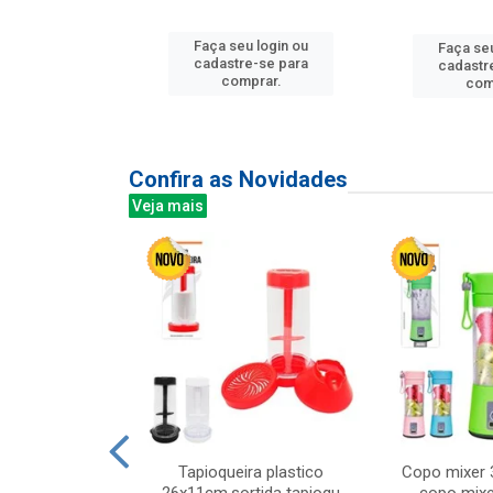
u login ou
Faça seu login ou
Faça seu
e-se para
cadastre-se para
cadastr
prar.
comprar.
com
Confira as Novidades
Veja mais
mesa cer 18cm
Tapioqueira plastico
Copo mixer 