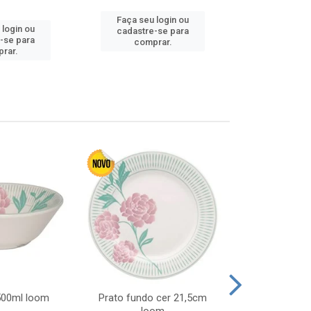
Faça seu login ou
Faça seu 
 login ou
cadastre-se para
cadastre
-se para
comprar.
comp
rar.
 500ml loom
Prato fundo cer 21,5cm
Prato raso c