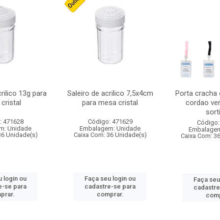
crilico 13g para
Saleiro de acrilico 7,5x4cm
Porta cracha
cristal
para mesa cristal
cordao ver
sort
: 471628
Código: 471629
Código:
m: Unidade
Embalagem: Unidade
Embalagem
36 Unidade(s)
Caixa Com: 36 Unidade(s)
Caixa Com: 3
 login ou
Faça seu login ou
Faça seu
e-se para
cadastre-se para
cadastre
prar.
comprar.
comp