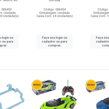
r 380ml so
sortida
: 006453
Código: 006454
Código:
m: Unidade
Embalagem: Unidade
Embalagem
30 Unidade(s)
Caixa Com: 24 Unidade(s)
Caixa Com: 1
 login ou
Faça seu login ou
Faça seu
e-se para
cadastre-se para
cadastre
prar.
comprar.
comp