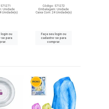
 571271
Código: 571272
Código:
: Unidade
Embalagem: Unidade
Embalagem
4 Unidade(s)
Caixa Com: 24 Unidade(s)
Caixa Com: 4
 login ou
Faça seu login ou
Faça seu 
-se para
cadastre-se para
cadastre
rar.
comprar.
comp