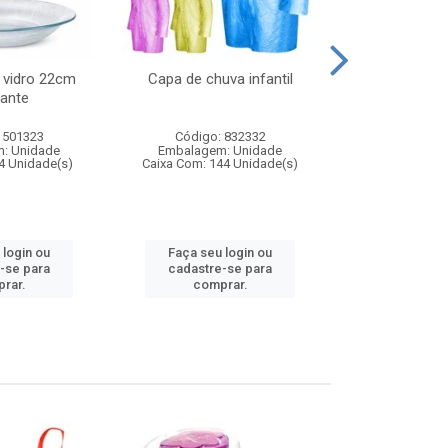
 vidro 22cm
Capa de chuva infantil
Jg prato fun
ante
diam
 501323
Código: 832332
Código:
: Unidade
Embalagem: Unidade
Embalagem
4 Unidade(s)
Caixa Com: 144 Unidade(s)
Caixa Com: 6
 login ou
Faça seu login ou
Faça seu 
-se para
cadastre-se para
cadastre
rar.
comprar.
comp