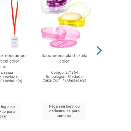
 c/mosquetao
Saboneteira plast c/tela
Prato plas
tical color
color
colo
idos
Código: 271364
Código:
 490044
Embalagem: Unidade
Embalagem
: Unidade
Caixa Com: 48 Unidade(s)
Caixa Com: 4
60 Unidade(s)
Faça seu login ou
Faça seu 
 login ou
cadastre-se para
cadastre
-se para
comprar.
comp
rar.