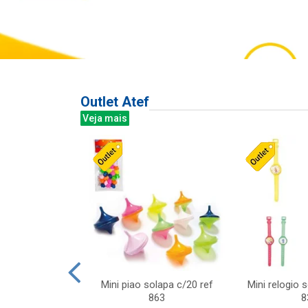
Outlet Atef
Veja mais
last c/div
Mini piao solapa c/20 ref
Mini relogio 
m ursinhos sor
863
8