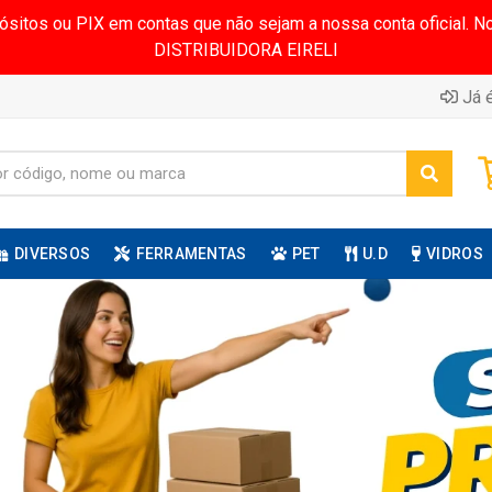
pósitos ou PIX em contas que não sejam a nossa conta oficial.
DISTRIBUIDORA EIRELI
Já é
DIVERSOS
FERRAMENTAS
PET
U.D
VIDROS