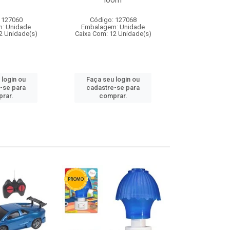
loom
 127060
Código: 127068
Código:
: Unidade
Embalagem: Unidade
Embalagem
2 Unidade(s)
Caixa Com: 12 Unidade(s)
Caixa Com: 1
 login ou
Faça seu login ou
Faça seu 
-se para
cadastre-se para
cadastre
rar.
comprar.
comp