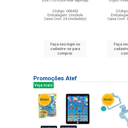
irios
26x11cm,sortida tapioqu
copo mixe
: 135177
Código: 006452
Código
m: Unidade
Embalagem: Unidade
Embalage
12 Unidade(s)
Caixa Com: 24 Unidade(s)
Caixa Com: 
u login ou
Faça seu login ou
Faça seu
e-se para
cadastre-se para
cadastr
prar.
comprar.
com
Promoções Atef
Veja mais