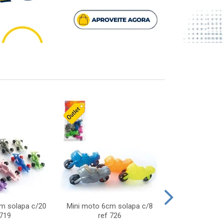
cm solapa c/20
Mini moto 6cm solapa c/8
Giro helice so
 719
ref 726
75