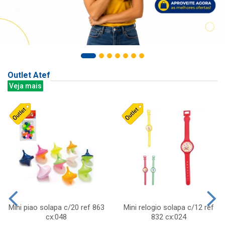
Outlet Atef
Veja mais
Mini piao solapa c/20 ref 863
Mini relogio solapa c/12 ref
cx:048
832 cx:024