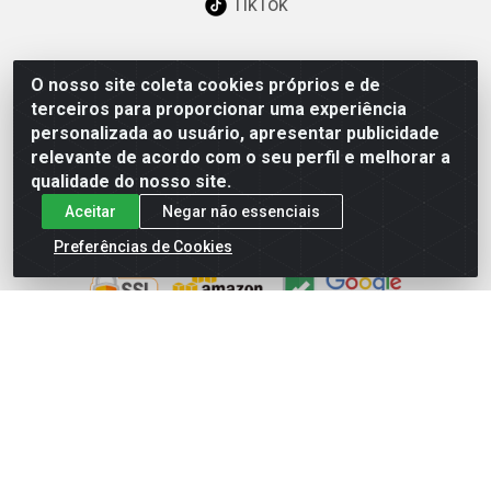
TikTok
O nosso site coleta cookies próprios e de
Baixe já nosso APP
terceiros para proporcionar uma experiência
personalizada ao usuário, apresentar publicidade
relevante de acordo com o seu perfil e melhorar a
qualidade do nosso site.
Aceitar
Negar não essenciais
Site Seguro
Preferências de Cookies
Loja / Showroom
Tel.: (11) 3227-0546
Av Vautier, 587/597 - Pari - São Paulo/SP