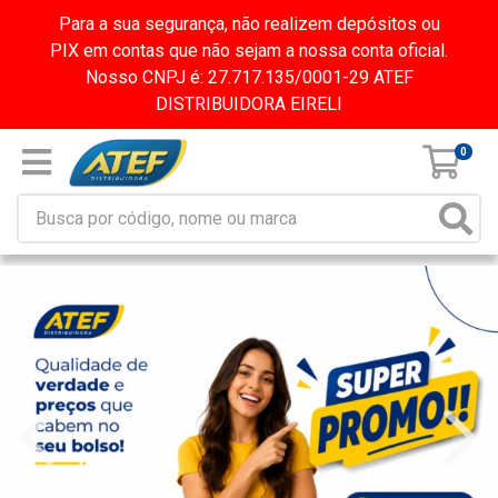
Para a sua segurança, não realizem depósitos ou
PIX em contas que não sejam a nossa conta oficial.
Nosso CNPJ é: 27.717.135/0001-29 ATEF
DISTRIBUIDORA EIRELI
0