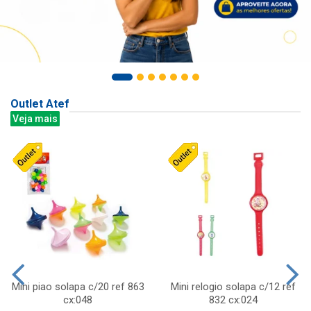
Outlet Atef
Veja mais
Mini piao solapa c/20 ref 863
Mini relogio solapa c/12 ref
cx:048
832 cx:024