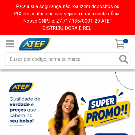
Para a sua segurança, não realizem depósitos ou
PIX em contas que não sejam a nossa conta oficial.
Nosso CNPJ é: 27.717.135/0001-29 ATEF
DISTRIBUIDORA EIRELI
0