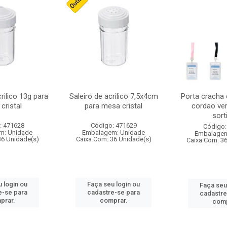
crilico 13g para
Saleiro de acrilico 7,5x4cm
Porta cracha
cristal
para mesa cristal
cordao ver
sort
: 471628
Código: 471629
Código:
m: Unidade
Embalagem: Unidade
Embalagem
36 Unidade(s)
Caixa Com: 36 Unidade(s)
Caixa Com: 3
 login ou
Faça seu login ou
Faça seu
e-se para
cadastre-se para
cadastre
prar.
comprar.
comp