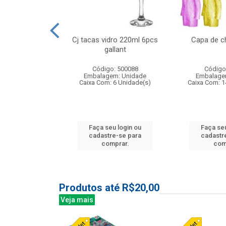
o raso 25,5cm
Cj tacas vidro 220ml 6pcs
Capa de c
e petala
gallant
: 503787
Código: 500088
Código
m: Unidade
Embalagem: Unidade
Embalage
24 Unidade(s)
Caixa Com: 6 Unidade(s)
Caixa Com: 1
u login ou
Faça seu login ou
Faça seu
e-se para
cadastre-se para
cadastr
prar.
comprar.
com
Produtos até R$20,00
Veja mais