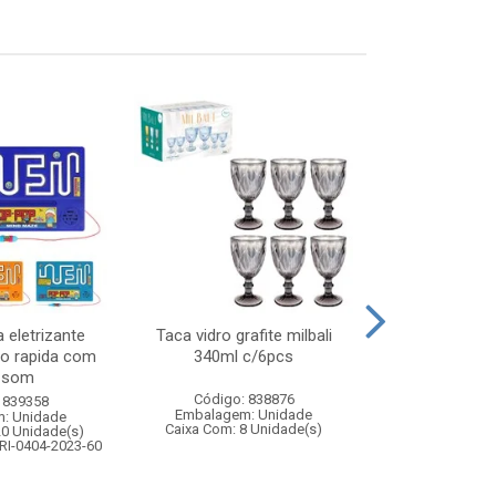
 eletrizante
Taca vidro grafite milbali
Kit boxe 
ao rapida com
340ml c/6pcs
pancada+p
e som
Código: 838876
Código:
 839358
Embalagem: Unidade
Embalagem
: Unidade
Caixa Com: 8 Unidade(s)
Caixa Com: 1
20 Unidade(s)
Inmetro: ABCP-B
RI-0404-2023-60