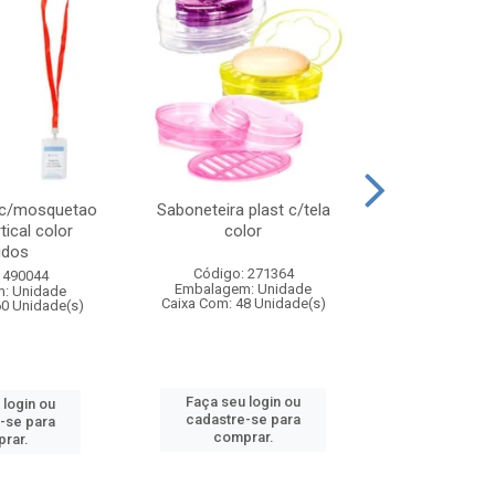
 c/mosquetao
Saboneteira plast c/tela
Prato plas
tical color
color
colo
idos
Código: 271364
Código:
 490044
Embalagem: Unidade
Embalagem
: Unidade
Caixa Com: 48 Unidade(s)
Caixa Com: 4
60 Unidade(s)
Faça seu login ou
Faça seu 
 login ou
cadastre-se para
cadastre
-se para
comprar.
comp
rar.