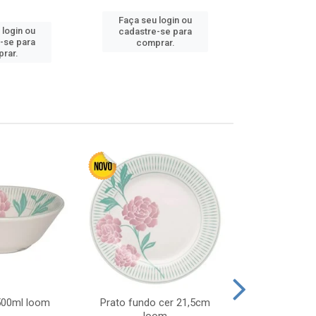
Faça seu login ou
Faça seu 
 login ou
cadastre-se para
cadastre
-se para
comprar.
comp
rar.
 500ml loom
Prato fundo cer 21,5cm
Prato raso c