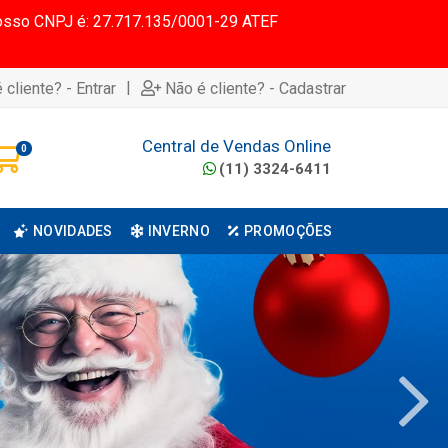
 Nosso CNPJ é: 27.717.135/0001-29 ATEF
|
 cliente? - Entrar
Não é cliente? - Cadastrar
Central de Vendas Online
0
(11) 3324-6411
NOVIDADES
INVERNO
PROMOÇÕES