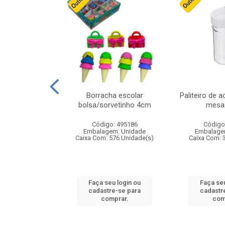
cores sortidas
Borracha escolar
Paliteiro de a
ref 130s
bolsa/sorvetinho 4cm
mesa 
: 826147
Código: 495186
Código
m: Unidade
Embalagem: Unidade
Embalage
160 Unidade(s)
Caixa Com: 576 Unidade(s)
Caixa Com: 
u login ou
Faça seu login ou
Faça seu
e-se para
cadastre-se para
cadastr
prar.
comprar.
com