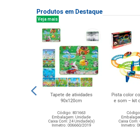
Produtos em Destaque
Veja mais
ra de ventosas
Tapete de atividades
Pista color c
e precisao com
90x120cm
e som – kit
ardo...
Código: 831663
Código
: 836370
Embalagem: Unidade
Embalage
m: Unidade
Caixa Com: 24 Unidade(s)
Caixa Com: 
24 Unidade(s)
Inmetro: 006660/2019
Inmetro: 
BRI-0404-2023-16