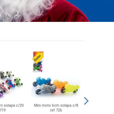
cm solapa c/20
Mini moto 6cm solapa c/8
Giro helice so
 719
ref 726
75