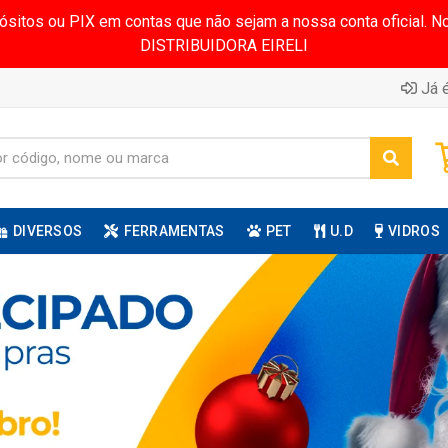
pósitos ou PIX em contas que não sejam a nossa conta oficial.
DISTRIBUIDORA EIRELI
Já é
DIVERSOS
FERRAMENTAS
PET
U.D
VIDROS