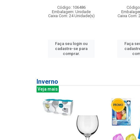
: 275814
Código: 106486
Código
m: Unidade
Embalagem: Unidade
Embalage
240 Unidade(s)
Caixa Com: 24 Unidade(s)
Caixa Com: 
u login ou
Faça seu login ou
Faça seu
e-se para
cadastre-se para
cadastr
prar.
comprar.
com
Inverno
Veja mais