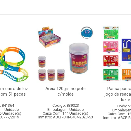
om carro de luz
Areia 120grs no pote
Passa passa
 com 51 pecas
c/molde
jogo de reac
luz 
: 841364
Código: 839023
Código:
m: Unidade
Embalagem: Unidade
Embalagem
6 Unidade(s)
Caixa Com: 144 Unidade(s)
Caixa Com: 1
008777/2019
Inmetro: ABCP-BRI-0404-2023-53
Inmetro: ABCP-B