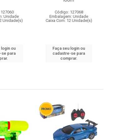
loom
 127060
Código: 127068
Código:
: Unidade
Embalagem: Unidade
Embalagem
2 Unidade(s)
Caixa Com: 12 Unidade(s)
Caixa Com: 1
 login ou
Faça seu login ou
Faça seu 
-se para
cadastre-se para
cadastre
rar.
comprar.
comp