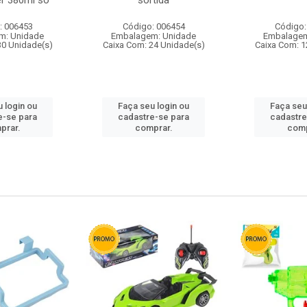
r 380ml so
sortida
: 006453
Código: 006454
Código:
m: Unidade
Embalagem: Unidade
Embalagem
30 Unidade(s)
Caixa Com: 24 Unidade(s)
Caixa Com: 1
 login ou
Faça seu login ou
Faça seu
e-se para
cadastre-se para
cadastre
prar.
comprar.
comp