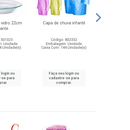
 vidro 22cm
Capa de chuva infantil
Jg prato fun
ante
diam
 501323
Código: 832332
Código:
: Unidade
Embalagem: Unidade
Embalagem
4 Unidade(s)
Caixa Com: 144 Unidade(s)
Caixa Com: 6
 login ou
Faça seu login ou
Faça seu 
-se para
cadastre-se para
cadastre
rar.
comprar.
comp