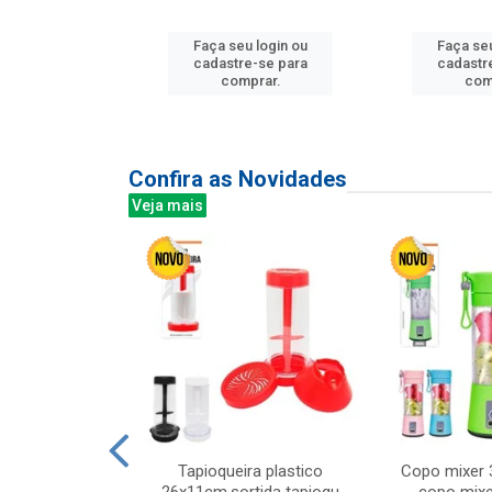
Faça seu login ou
Faça seu
u login ou
cadastre-se para
cadastr
e-se para
comprar.
com
prar.
Confira as Novidades
Veja mais
mesa cer 18cm
Tapioqueira plastico
Copo mixer 