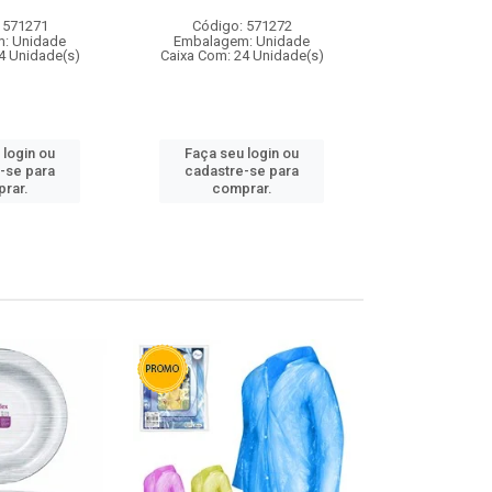
 571271
Código: 571272
Código:
: Unidade
Embalagem: Unidade
Embalagem
4 Unidade(s)
Caixa Com: 24 Unidade(s)
Caixa Com: 4
 login ou
Faça seu login ou
Faça seu 
-se para
cadastre-se para
cadastre
rar.
comprar.
comp