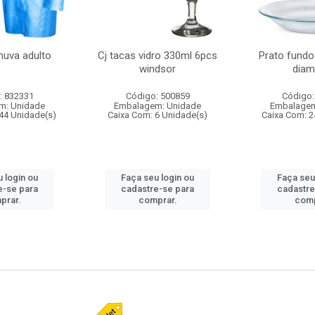
huva adulto
Cj tacas vidro 330ml 6pcs
Prato fundo
windsor
diam
: 832331
Código: 500859
Código:
m: Unidade
Embalagem: Unidade
Embalagem
44 Unidade(s)
Caixa Com: 6 Unidade(s)
Caixa Com: 2
 login ou
Faça seu login ou
Faça seu
e-se para
cadastre-se para
cadastre
prar.
comprar.
comp