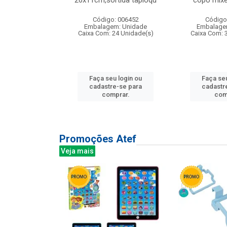
irios
26x11cm,sortida tapioqu
copo mixe
: 135177
Código: 006452
Código
m: Unidade
Embalagem: Unidade
Embalage
12 Unidade(s)
Caixa Com: 24 Unidade(s)
Caixa Com: 
u login ou
Faça seu login ou
Faça seu
e-se para
cadastre-se para
cadastr
prar.
comprar.
com
Promoções Atef
Veja mais