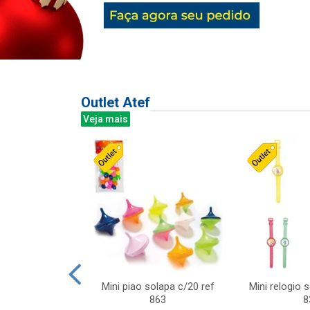
Outlet Atef
Veja mais
last c/div
Mini piao solapa c/20 ref
Mini relogio 
m ursinhos sor
863
8