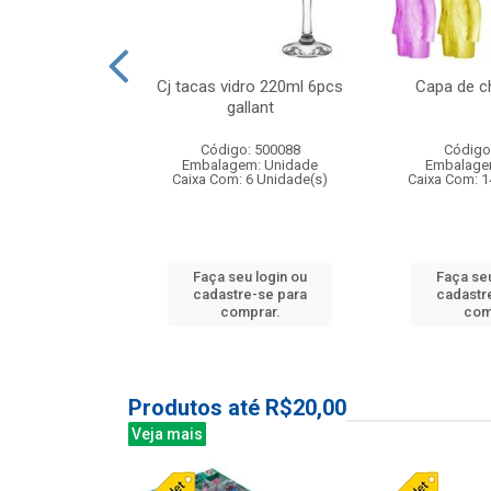
 vidro 23,5cm
Cj tacas vidro 220ml 6pcs
Capa de c
e petala
gallant
: 503788
Código: 500088
Código
m: Unidade
Embalagem: Unidade
Embalage
24 Unidade(s)
Caixa Com: 6 Unidade(s)
Caixa Com: 1
u login ou
Faça seu login ou
Faça seu
e-se para
cadastre-se para
cadastr
prar.
comprar.
com
Produtos até R$20,00
Veja mais