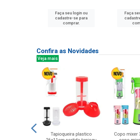
u login ou
Faça seu login ou
Faça seu
e-se para
cadastre-se para
cadastr
prar.
comprar.
com
Confira as Novidades
Veja mais
mesa cer 18cm
Tapioqueira plastico
Copo mixer 