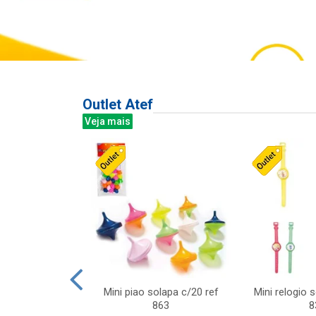
Outlet Atef
Veja mais
last c/div
Mini piao solapa c/20 ref
Mini relogio 
m ursinhos sor
863
8