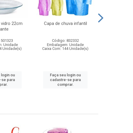
 vidro 22cm
Capa de chuva infantil
Jg prato fun
ante
diam
 501323
Código: 832332
Código:
: Unidade
Embalagem: Unidade
Embalagem
4 Unidade(s)
Caixa Com: 144 Unidade(s)
Caixa Com: 6
 login ou
Faça seu login ou
Faça seu 
-se para
cadastre-se para
cadastre
rar.
comprar.
comp