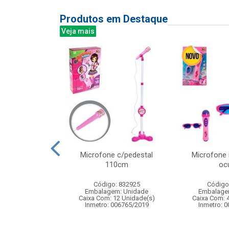
Produtos em Destaque
Veja mais
m 1 infantil –
Microfone c/pedestal
Microfone 
ua e 6 dardos
110cm
oc
: 842256
Código: 832925
Código
m: Unidade
Embalagem: Unidade
Embalage
18 Unidade(s)
Caixa Com: 12 Unidade(s)
Caixa Com: 
000688/2020
Inmetro: 006765/2019
Inmetro: 