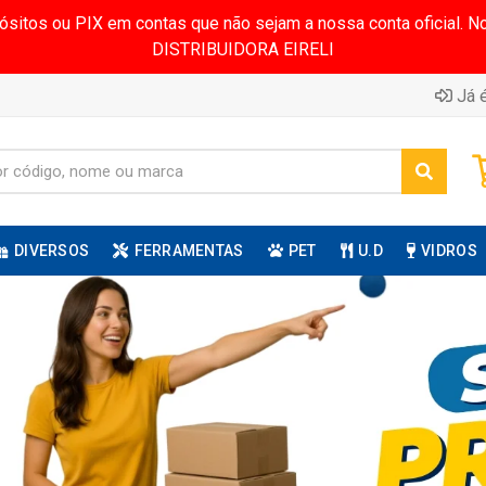
pósitos ou PIX em contas que não sejam a nossa conta oficial.
DISTRIBUIDORA EIRELI
Já é
DIVERSOS
FERRAMENTAS
PET
U.D
VIDROS