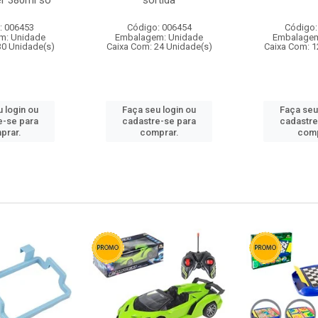
r 380ml so
sortida
: 006453
Código: 006454
Código:
m: Unidade
Embalagem: Unidade
Embalagem
30 Unidade(s)
Caixa Com: 24 Unidade(s)
Caixa Com: 1
 login ou
Faça seu login ou
Faça seu
e-se para
cadastre-se para
cadastre
prar.
comprar.
comp