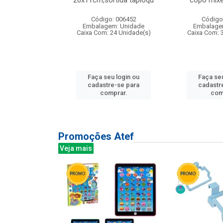
irios
26x11cm,sortida tapioqu
copo mixe
: 135177
Código: 006452
Código
m: Unidade
Embalagem: Unidade
Embalage
12 Unidade(s)
Caixa Com: 24 Unidade(s)
Caixa Com: 
u login ou
Faça seu login ou
Faça seu
e-se para
cadastre-se para
cadastr
prar.
comprar.
com
Promoções Atef
Veja mais