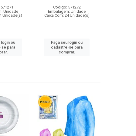
 571271
Código: 571272
Código:
: Unidade
Embalagem: Unidade
Embalagem
4 Unidade(s)
Caixa Com: 24 Unidade(s)
Caixa Com: 4
 login ou
Faça seu login ou
Faça seu 
-se para
cadastre-se para
cadastre
rar.
comprar.
comp