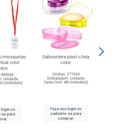
 c/mosquetao
Saboneteira plast c/tela
Prato plas
tical color
color
colo
idos
Código: 271364
Código:
 490044
Embalagem: Unidade
Embalagem
: Unidade
Caixa Com: 48 Unidade(s)
Caixa Com: 4
60 Unidade(s)
Faça seu login ou
Faça seu 
 login ou
cadastre-se para
cadastre
-se para
comprar.
comp
rar.