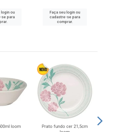
 login ou
Faça seu login ou
Faça seu 
-se para
cadastre-se para
cadastre
rar.
comprar.
comp
 500ml loom
Prato fundo cer 21,5cm
Prato raso c