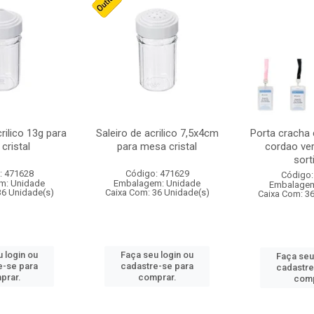
crilico 13g para
Saleiro de acrilico 7,5x4cm
Porta cracha
cristal
para mesa cristal
cordao ver
sort
: 471628
Código: 471629
Código:
m: Unidade
Embalagem: Unidade
Embalagem
36 Unidade(s)
Caixa Com: 36 Unidade(s)
Caixa Com: 3
 login ou
Faça seu login ou
Faça seu
e-se para
cadastre-se para
cadastre
prar.
comprar.
comp