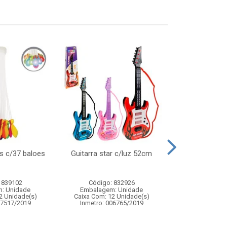
s c/37 baloes
Guitarra star c/luz 52cm
Tapete aquari
inflavel 
 839102
Código: 832926
Código:
: Unidade
Embalagem: Unidade
Embalagem
2 Unidade(s)
Caixa Com: 12 Unidade(s)
Caixa Com: 4
07517/2019
Inmetro: 006765/2019
Inmetro: ABCP-B