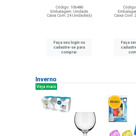
: 275814
Código: 106486
Código
m: Unidade
Embalagem: Unidade
Embalage
240 Unidade(s)
Caixa Com: 24 Unidade(s)
Caixa Com: 
u login ou
Faça seu login ou
Faça seu
e-se para
cadastre-se para
cadastr
prar.
comprar.
com
Inverno
Veja mais