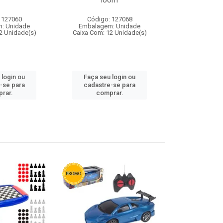
loom
 127060
Código: 127068
Código:
: Unidade
Embalagem: Unidade
Embalagem
2 Unidade(s)
Caixa Com: 12 Unidade(s)
Caixa Com: 1
 login ou
Faça seu login ou
Faça seu 
-se para
cadastre-se para
cadastre
rar.
comprar.
comp