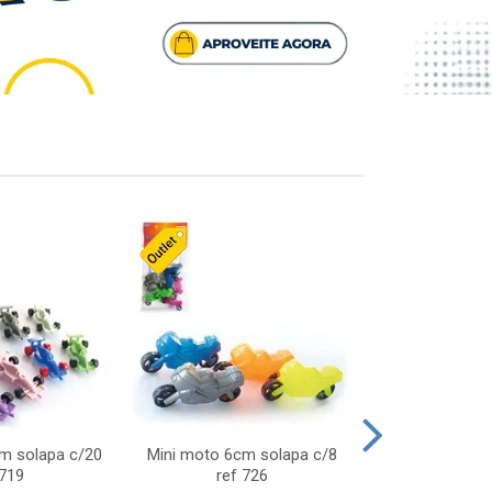
cm solapa c/20
Mini moto 6cm solapa c/8
Giro helice so
 719
ref 726
75