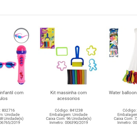
infantil com
Kit massinha com
Water balloon
ulos
acessorios
: 832716
Código: 841238
Código:
m: Unidade
Embalagem: Unidade
Embalagem
48 Unidade(s)
Caixa Com: 96 Unidade(s)
Caixa Com: 7
006765/2019
Inmetro: 006390/2019
Inmetro: 0