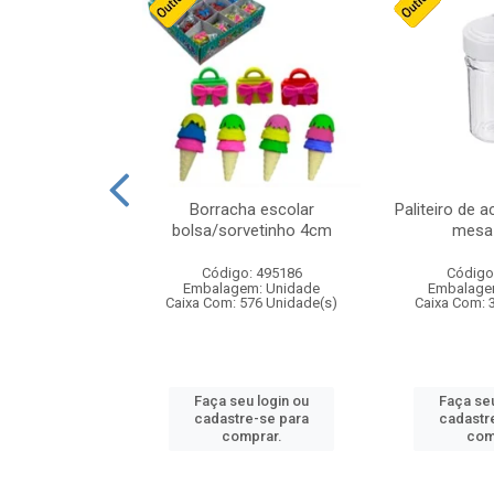
stico n.4 12cm
Borracha escolar
Paliteiro de a
bolsa/sorvetinho 4cm
mesa 
: 940550
Código: 495186
Código
m: Unidade
Embalagem: Unidade
Embalage
24 Unidade(s)
Caixa Com: 576 Unidade(s)
Caixa Com: 
u login ou
Faça seu login ou
Faça seu
e-se para
cadastre-se para
cadastr
prar.
comprar.
com