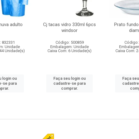
huva adulto
Cj tacas vidro 330ml 6pcs
Prato fundo
windsor
diam
: 832331
Código: 500859
Código:
m: Unidade
Embalagem: Unidade
Embalagem
44 Unidade(s)
Caixa Com: 6 Unidade(s)
Caixa Com: 2
 login ou
Faça seu login ou
Faça seu
e-se para
cadastre-se para
cadastre
prar.
comprar.
comp