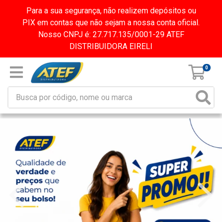
Para a sua segurança, não realizem depósitos ou
PIX em contas que não sejam a nossa conta oficial.
Nosso CNPJ é: 27.717.135/0001-29 ATEF
DISTRIBUIDORA EIRELI
0