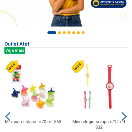
Outlet Atef
Veja mais
Mini piao solapa c/20 ref 863
Mini relogio solapa c/12 ref
832