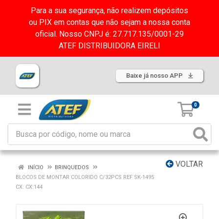
Para a sua segurança, não realizem depósitos
ou PIX em contas que não sejam a nossa conta
oficial. Nosso CNPJ é: 27.717.135/0001-29
ATEF DISTRIBUIDORA EIRELI
Baixe já nosso APP
0
VOLTAR
INÍCIO
BRINQUEDOS
BLOCOS DE MONTAR COLORIDO C/32PCS REF SK-1495
CX: CX:144