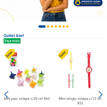
Outlet Atef
Veja mais
Mini piao solapa c/20 ref 863
Mini relogio solapa c/12 ref
832