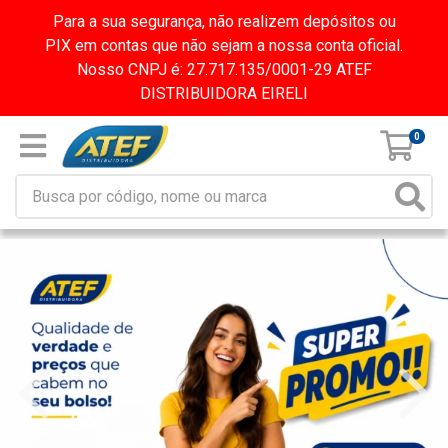
Para a sua segurança, não realizem depósitos ou
PIX em contas que não sejam a nossa conta oficial.
Nosso CNPJ é: 27.717.135/0001-29 ATEF
DISTRIBUIDORA EIRELI
0