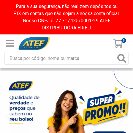
Para a sua segurança, não realizem depósitos ou
PIX em contas que não sejam a nossa conta oficial.
Nosso CNPJ é: 27.717.135/0001-29 ATEF
DISTRIBUIDORA EIRELI
0