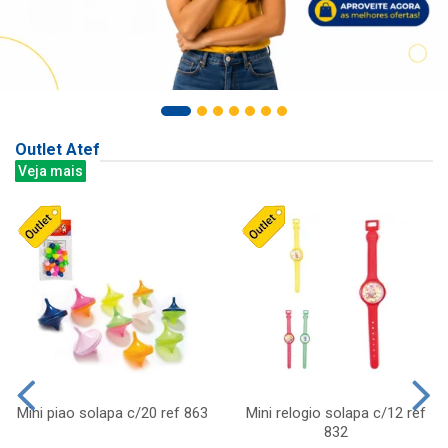
Outlet Atef
Veja mais
Mini piao solapa c/20 ref 863
Mini relogio solapa c/12 ref
832