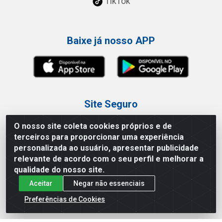
TikTok
Baixe já nosso APP
Site Seguro
O nosso site coleta cookies próprios e de
terceiros para proporcionar uma experiência
personalizada ao usuário, apresentar publicidade
relevante de acordo com o seu perfil e melhorar a
Loja / Showroom
qualidade do nosso site.
Aceitar
Negar não essenciais
Tel.: (11) 3227-0546
Av Vautier, 587/597 - Pari - São Paulo/SP
Preferências de Cookies