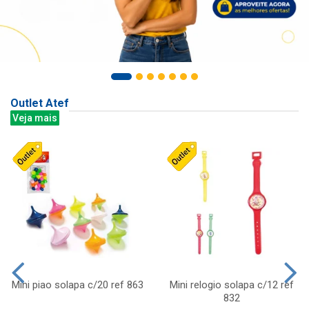
Outlet Atef
Veja mais
Mini piao solapa c/20 ref 863
Mini relogio solapa c/12 ref
832