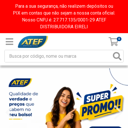
Para a sua segurança, não realizem depósitos ou
PIX em contas que não sejam a nossa conta oficial.
Nosso CNPJ é: 27.717.135/0001-29 ATEF
DISTRIBUIDORA EIRELI
0