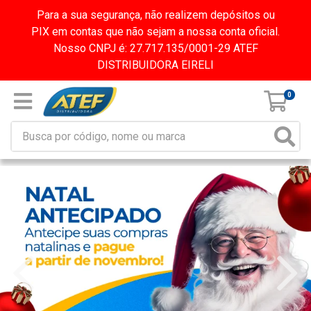
Para a sua segurança, não realizem depósitos ou
PIX em contas que não sejam a nossa conta oficial.
Nosso CNPJ é: 27.717.135/0001-29 ATEF
DISTRIBUIDORA EIRELI
0