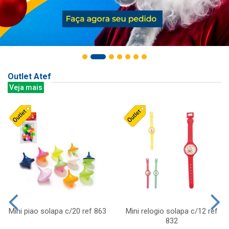
Outlet Atef
Veja mais
Mini piao solapa c/20 ref 863
Mini relogio solapa c/12 ref
832