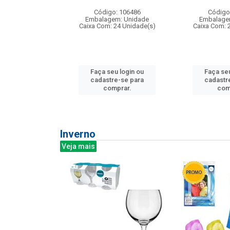
: 275814
Código: 106486
Código
m: Unidade
Embalagem: Unidade
Embalage
240 Unidade(s)
Caixa Com: 24 Unidade(s)
Caixa Com: 
u login ou
Faça seu login ou
Faça seu
e-se para
cadastre-se para
cadastr
prar.
comprar.
com
Inverno
Veja mais