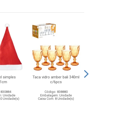
l simples
Taca vidro amber bali 340ml
Boneca joyce 
41cm
c/6pcs
- boneca in
vestido 
 830884
Código: 838880
Código:
: Unidade
Embalagem: Unidade
Embalagem
20 Unidade(s)
Caixa Com: 8 Unidade(s)
Caixa Com: 6
Inmetro: 1243