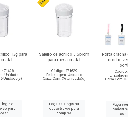
crilico 13g para
Saleiro de acrilico 7,5x4cm
Porta cracha
cristal
para mesa cristal
cordao ver
sort
: 471628
Código: 471629
Código:
m: Unidade
Embalagem: Unidade
Embalagem
36 Unidade(s)
Caixa Com: 36 Unidade(s)
Caixa Com: 3
 login ou
Faça seu login ou
Faça seu
e-se para
cadastre-se para
cadastre
prar.
comprar.
comp