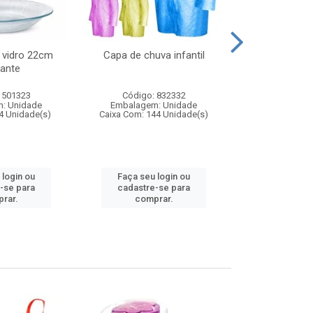
 vidro 22cm
Capa de chuva infantil
Jg prato fun
ante
diam
 501323
Código: 832332
Código:
: Unidade
Embalagem: Unidade
Embalagem
4 Unidade(s)
Caixa Com: 144 Unidade(s)
Caixa Com: 6
 login ou
Faça seu login ou
Faça seu 
-se para
cadastre-se para
cadastre
rar.
comprar.
comp