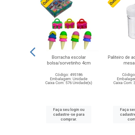
stico n.4 12cm
Borracha escolar
Paliteiro de a
bolsa/sorvetinho 4cm
mesa 
: 940550
Código: 495186
Código
m: Unidade
Embalagem: Unidade
Embalage
24 Unidade(s)
Caixa Com: 576 Unidade(s)
Caixa Com: 
u login ou
Faça seu login ou
Faça seu
e-se para
cadastre-se para
cadastr
prar.
comprar.
com