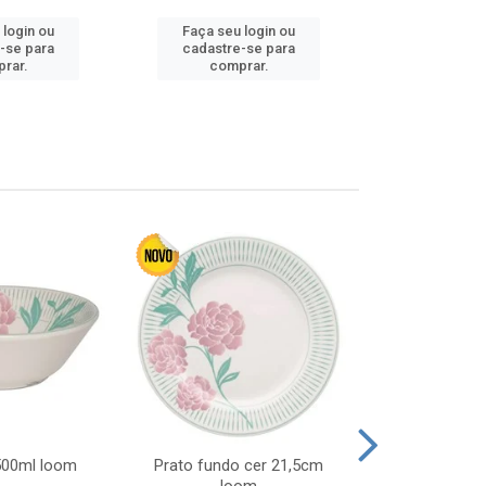
 login ou
Faça seu login ou
Faça seu 
-se para
cadastre-se para
cadastre
rar.
comprar.
comp
 500ml loom
Prato fundo cer 21,5cm
Prato raso c