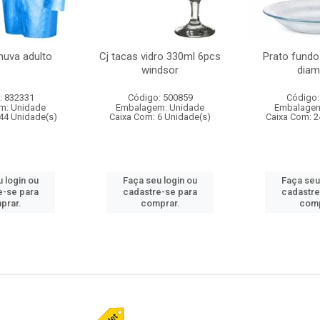
huva adulto
Cj tacas vidro 330ml 6pcs
Prato fundo
windsor
diam
: 832331
Código: 500859
Código:
m: Unidade
Embalagem: Unidade
Embalagem
44 Unidade(s)
Caixa Com: 6 Unidade(s)
Caixa Com: 2
 login ou
Faça seu login ou
Faça seu
e-se para
cadastre-se para
cadastre
prar.
comprar.
comp