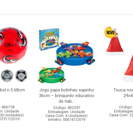
ebol n.5 68cm
Jogo papa bolinhas sapinho
Touca noe
36cm – brinquedo educativo
29x
de hab...
: 836718
Código:
Código: 832297
m: Unidade
Embalagem
Embalagem: Unidade
00 Unidade(s)
Caixa Com: 1
Caixa Com: 6 Unidade(s)
007517/2019
Inmetro: 006747/2019