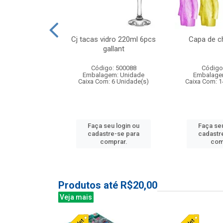
o raso 25,5cm
Cj tacas vidro 220ml 6pcs
Capa de c
e petala
gallant
: 503787
Código: 500088
Código
m: Unidade
Embalagem: Unidade
Embalage
24 Unidade(s)
Caixa Com: 6 Unidade(s)
Caixa Com: 1
u login ou
Faça seu login ou
Faça seu
e-se para
cadastre-se para
cadastr
prar.
comprar.
com
Produtos até R$20,00
Veja mais