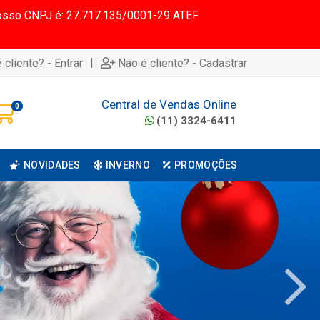
 Nosso CNPJ é: 27.717.135/0001-29 ATEF
|
 cliente? - Entrar
Não é cliente? - Cadastrar
Central de Vendas Online
0
(11) 3324-6411
NOVIDADES
INVERNO
PROMOÇÕES