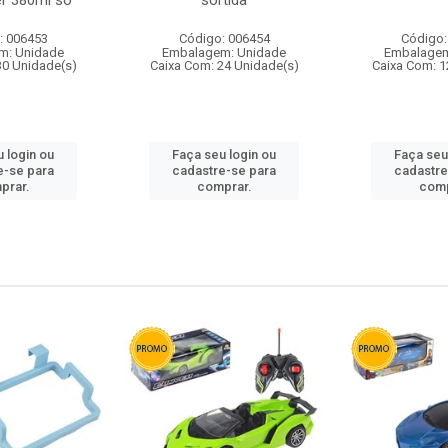
r 380ml so
sortida
: 006453
Código: 006454
Código:
m: Unidade
Embalagem: Unidade
Embalagem
30 Unidade(s)
Caixa Com: 24 Unidade(s)
Caixa Com: 1
 login ou
Faça seu login ou
Faça seu
e-se para
cadastre-se para
cadastre
prar.
comprar.
comp