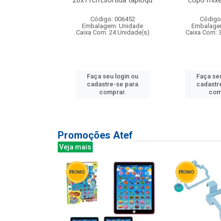
irios
26x11cm,sortida tapioqu
copo mixe
: 135177
Código: 006452
Código
m: Unidade
Embalagem: Unidade
Embalage
12 Unidade(s)
Caixa Com: 24 Unidade(s)
Caixa Com: 
u login ou
Faça seu login ou
Faça seu
e-se para
cadastre-se para
cadastr
prar.
comprar.
com
Promoções Atef
Veja mais