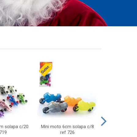
cm solapa c/20
Mini moto 6cm solapa c/8
Giro helice so
 719
ref 726
75