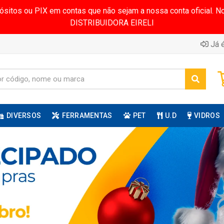
pósitos ou PIX em contas que não sejam a nossa conta oficial.
DISTRIBUIDORA EIRELI
Já é
DIVERSOS
FERRAMENTAS
PET
U.D
VIDROS