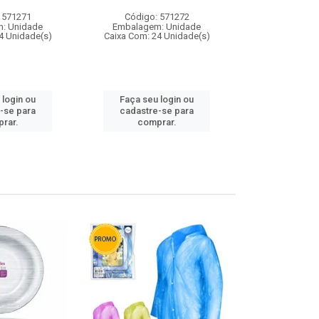
 571271
Código: 571272
Código:
: Unidade
Embalagem: Unidade
Embalagem
4 Unidade(s)
Caixa Com: 24 Unidade(s)
Caixa Com: 4
 login ou
Faça seu login ou
Faça seu 
-se para
cadastre-se para
cadastre
rar.
comprar.
comp