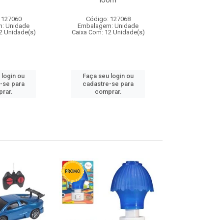
loom
 127060
Código: 127068
Código:
: Unidade
Embalagem: Unidade
Embalagem
2 Unidade(s)
Caixa Com: 12 Unidade(s)
Caixa Com: 1
 login ou
Faça seu login ou
Faça seu 
-se para
cadastre-se para
cadastre
rar.
comprar.
comp