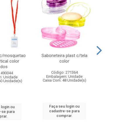
 c/mosquetao
Saboneteira plast c/tela
Prato plas
tical color
color
colo
idos
Código: 271364
Código:
 490044
Embalagem: Unidade
Embalagem
: Unidade
Caixa Com: 48 Unidade(s)
Caixa Com: 4
60 Unidade(s)
Faça seu login ou
Faça seu 
 login ou
cadastre-se para
cadastre
-se para
comprar.
comp
rar.