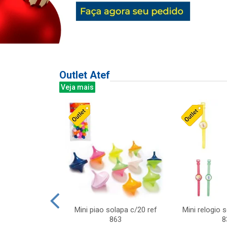
Outlet Atef
Veja mais
last c/div
Mini piao solapa c/20 ref
Mini relogio 
m ursinhos sor
863
8