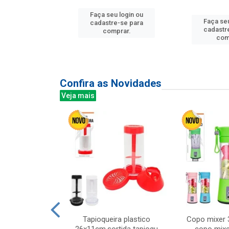
Faça seu login ou
Faça seu
u login ou
cadastre-se para
cadastr
e-se para
comprar.
com
prar.
Confira as Novidades
Veja mais
mesa cer 18cm
Tapioqueira plastico
Copo mixer 