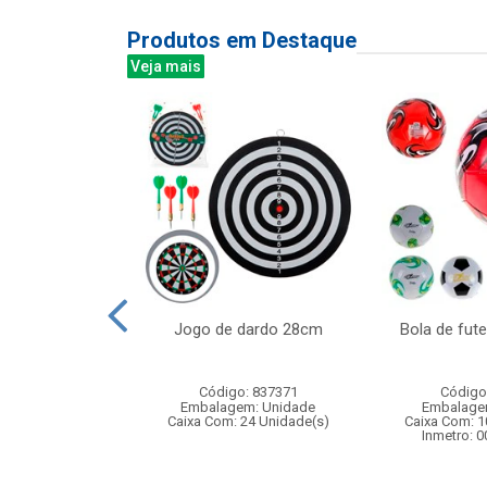
Produtos em Destaque
Veja mais
 peixes - jogo
Jogo de dardo 28cm
Bola de fut
terativo para
ncas...
Código: 837371
Código
: 830097
Embalagem: Unidade
Embalage
m: Unidade
Caixa Com: 24 Unidade(s)
Caixa Com: 1
24 Unidade(s)
Inmetro: 
004586/2019